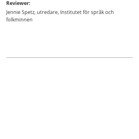
Reviewer
:
Jennie
Spetz,
utredare,
Institutet för språk och
folkminnen
Current articles