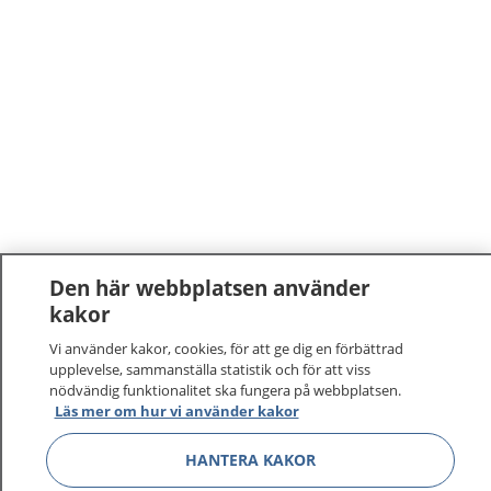
Den här webbplatsen använder
kakor
1177
–
tryggt om din hälsa och vård
Vi använder kakor, cookies, för att ge dig en förbättrad
På 1177.se får du råd om hälsa och information om
upplevelse, sammanställa statistik och för att viss
nödvändig funktionalitet ska fungera på webbplatsen.
sjukdomar och vilka mottagningar du kan kontakta.
Läs mer om hur vi använder kakor
Logga in för att läsa din journal och göra dina
vårdärenden. Ring telefonnummer 1177 för
HANTERA KAKOR
sjukvårdsrådgivning dygnet runt.