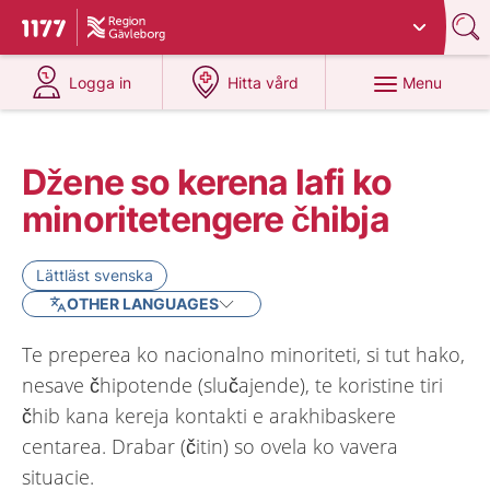
Du har valt region
Gävleborg
.
To start page for 1177
at 1177.se
at 1177.se
Menu
Logga in
Hitta vård
Džene so kerena lafi ko
minoritetengere čhibja
Lättläst svenska
OTHER LANGUAGES
Te preperea ko nacionalno minoriteti, si tut hako,
nesave čhipotende (slučajende), te koristine tiri
čhib kana kereja kontakti e arakhibaskere
centarea. Drabar (čitin) so ovela ko vavera
situacie.