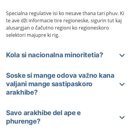
Specialna regulative isi ko nesave thana tari phuv. Ki
te ave dži informacie tire regioneske, sigurin tut kaj
alusargjan o čačutno regioni ko regioneskoro
selektori majupre ki rig.
Kola si nacionalna minoritetia?
Soske si mange odova važno kana
valjani mange sastipaskoro
arakhibe?
Savo arakhibe del ape e
phurenge?