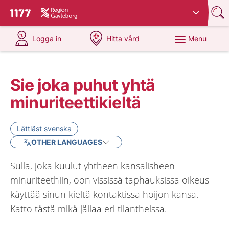
Du har valt region
Gävleborg
.
To start page for 1177
at 1177.se
at 1177.se
Menu
Logga in
Hitta vård
Sie joka puhut yhtä
minuriteettikieltä
Lättläst svenska
OTHER LANGUAGES
Sulla, joka kuulut yhtheen kansalisheen
minuriteethiin, oon vississä taphauksissa oikeus
käyttää sinun kieltä kontaktissa hoijon kansa.
Katto tästä mikä jällaa eri tilantheissa.