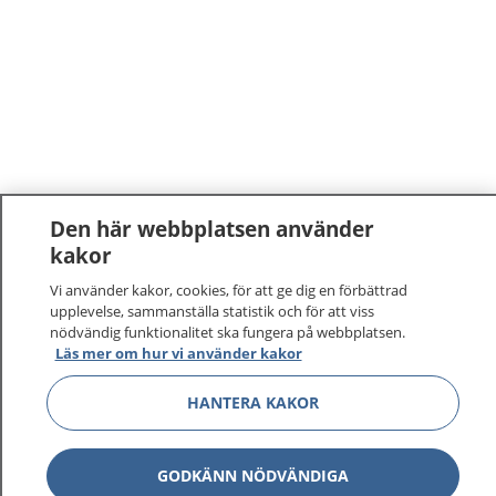
Den här webbplatsen använder
kakor
1177
–
tryggt om din hälsa och vård
Vi använder kakor, cookies, för att ge dig en förbättrad
upplevelse, sammanställa statistik och för att viss
På 1177.se får du råd om hälsa och information om
nödvändig funktionalitet ska fungera på webbplatsen.
sjukdomar och vilka mottagningar du kan kontakta.
Läs mer om hur vi använder kakor
Logga in för att läsa din journal och göra dina
HANTERA KAKOR
vårdärenden. Ring telefonnummer 1177 för
sjukvårdsrådgivning dygnet runt.
1177 ger dig råd när du vill må bättre.
GODKÄNN NÖDVÄNDIGA