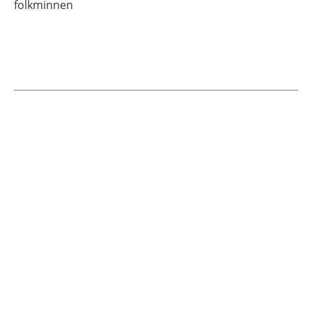
folkminnen
Current articles