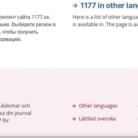
1177 in other la
онтент сайта 1177.se,
Here is a list of other langu
зыке. Выберите регион в
is available in. The page is a
, чтобы получить
формацию.
sjukdomar och
Other languages
sa din journal
Lättläst svenska
 för