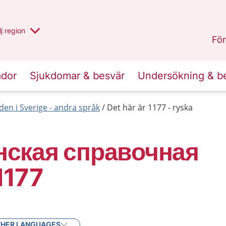
 har valt region
j
en annan
region
Västerbotten
.
För
ador
Sjukdomar & besvär
Undersökning & b
den i Sverige - andra språk
Det här är 1177 - ryska
ская справочная
1177
HER LANGUAGES