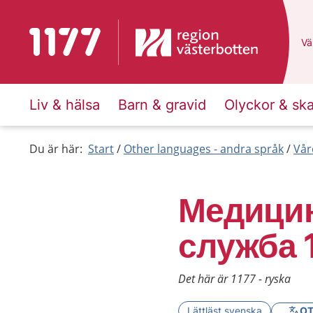
To start page for 1177
Du
Väl
Liv & hälsa
Barn & gravid
Olyckor & sk
Du är här:
Start
Other languages - andra språk
Vår
Медицин
служба 
Det här är 1177 - ryska
Lättläst svenska
OT