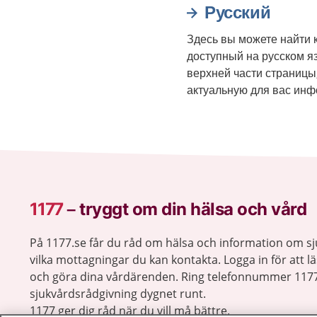
Русский
Здесь вы можете найти к
доступный на русском я
верхней части страницы
актуальную для вас ин
1177
–
tryggt om din hälsa och vård
På 1177.se får du råd om hälsa och information om 
vilka mottagningar du kan kontakta. Logga in för att lä
och göra dina vårdärenden. Ring telefonnummer 1177
sjukvårdsrådgivning dygnet runt.
1177 ger dig råd när du vill må bättre.