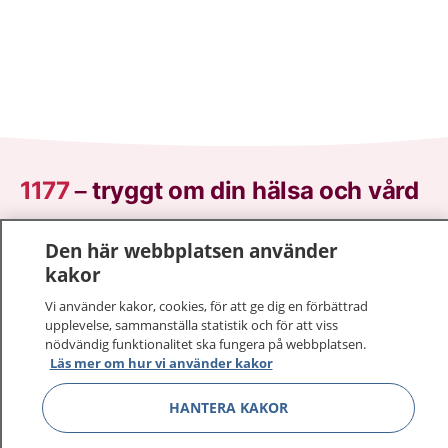
1177
–
tryggt om din hälsa och vård
På 1177.se får du råd om hälsa och information om
Den här webbplatsen använder
sjukdomar och vilka mottagningar du kan kontakta.
kakor
Logga in för att läsa din journal och göra dina
Vi använder kakor, cookies, för att ge dig en förbättrad
vårdärenden. Ring telefonnummer 1177 för
upplevelse, sammanställa statistik och för att viss
sjukvårdsrådgivning dygnet runt.
nödvändig funktionalitet ska fungera på webbplatsen.
1177 ger dig råd när du vill må bättre.
Läs mer om hur vi använder kakor
HANTERA KAKOR