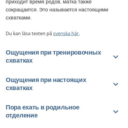
приходит время родов, матка также
сокращается. Это называется настоящими
схватками.
Du kan läsa texten på
svenska här
.
Ощущения при тренировочных
схватках
Ощущения при настоящих
схватках
Пора ехать в родильное
отделение