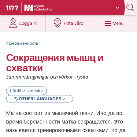
Du har valt region
Västerbotten
.
To start page for 1177
at 1177.se
at 1177.se
Menu
Logga in
Hitta vård
Беременность
Сокращения мышц и
схватки
Sammandragningar och värkar - ryska
Lättläst svenska
OTHER LANGUAGES
Матка состоит из мышечной ткани. Иногда во
время беременности матка сокращается. Это
называется тренировочными схватками. Когда