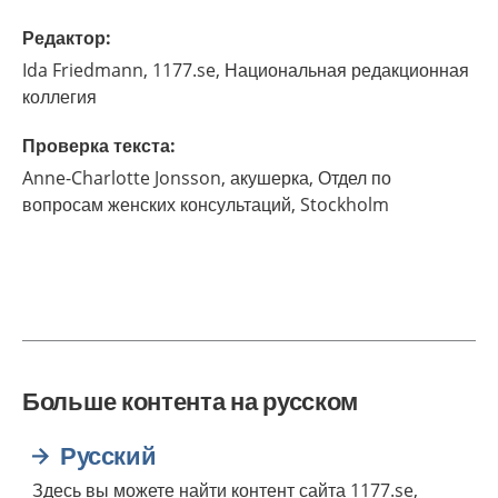
Редактор
:
Ida
Friedmann,
1177.se, Национальная редакционная
коллегия
Проверка текста
:
Anne-Charlotte
Jonsson,
акушерка,
Отдел по
вопросам женских консультаций,
Stockholm
Больше контента на русском
Русский
Здесь вы можете найти контент сайта 1177.se,