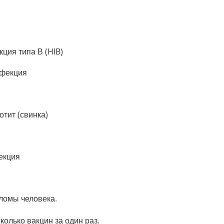
ция типа В (HIB)
нфекция
тит (свинка)
екция
ломы человека.
колько вакцин за один раз.