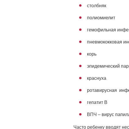
столбняк
полиомиелит
гемофильная инфек
пневмококковая и
корь
эпидемический паро
краснуха
ротавирусная инф
гепатит В
ВПЧ – вирус папил
Часто ребенку вводят нес