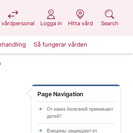
at 1177.se
at 1177.se
at 1177.se
at 1177.se
 vårdpersonal
Logga in
Hitta vård
Search
ehandling
Så fungerar vården
a
Page Navigation
От каких болезней прививают
детей?
Вакцины защищают от