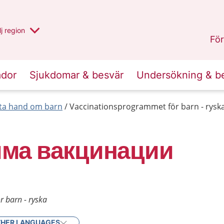
 har valt region
j
en annan
region
Västerbotten
.
För
ador
Sjukdomar & besvär
Undersökning & b
 ta hand om barn
Vaccinationsprogrammet för barn - rysk
ма вакцинации
 barn - ryska
HER LANGUAGES