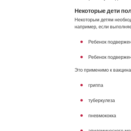
Некоторые дети по
Некоторым детям необход
например, если выполня
Ребенок подвержен
Ребенок подвержен
Это применимо к вакцина
гриппа
туберкулеза
пневмококка
эпидемического ме