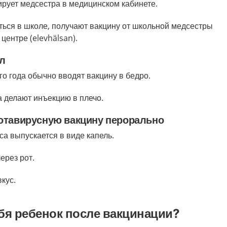
ирует медсестра в медицинском кабинете.
иться в школе, получают вакцину от школьной медсестры
 центре
(elevhälsan).
ол
го года обычно вводят вакцину в бедро.
а делают инъекцию в плечо.
ротавирусную вакцину перорально
са выпускается в виде капель.
ерез рот.
кус.
ебя ребенок после вакцинации?