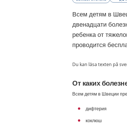
Всем детям в Шве
двенадцати болезн
ребенка от тяжело
проводится беспла
Du kan läsa texten på sv
От каких болезн
Всем детям в Швеции пре
дифтерия
коклюш