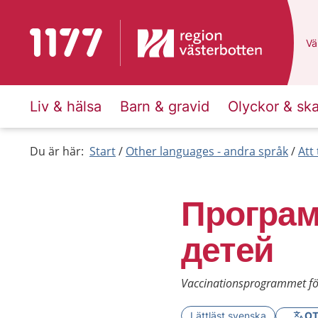
To start page for 1177
Du
Väl
Liv & hälsa
Barn & gravid
Olyckor & sk
Du är här:
Start
Other languages - andra språk
Att
Програм
детей
Vaccinationsprogrammet för
Lättläst svenska
OT