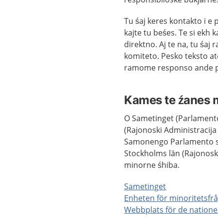
Tu śaj keres kontakto i 
kajte tu beśes. Te si ekh 
direktno. Aj te na, tu śa
komiteto. Pesko teksto ato
ramome responso ande pe
Kames te źanes 
O Sametinget (Parlamento
(Rajonoski Administracija
Samonengo Parlamento si r
Stockholms län (Rajonoski
minorne śhiba.
Sametinget
Enheten för minoritetsfrå
Webbplats för de natione