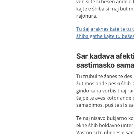
von si te si beśen ande o
kajte e śhiba si maj but 
rajonura.
Tu śaj arakhes kate te tu
śhiba gathe kajte tu beśes
Sar kadava afekt
sastimasko sam
Tu trubul te źanes te des
źutimos ande peski śhib, 
gindo kana vorbis thaj ram
śajpe te aves kotor ande
samadimos, puś te si sis
Te naj nisavo bukjarno ko
ekhe śhib boldavne (inter
Vastno si te phenes e sam