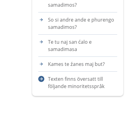
samadimos?
So si andre ande e phurengo
samadimos?
Te tu naj san ćalo e
samadimasa
Kames te źanes maj but?
Texten finns översatt till
följande minoritetsspråk