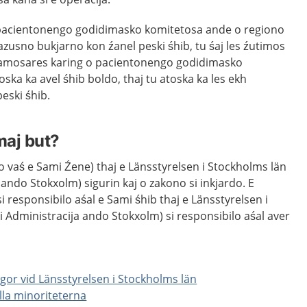
e pacientonengo godidimasko komitetosa ande o regiono
kazusno bukjarno kon źanel peski śhib, tu śaj les źutimos
j ramosares karing o pacientonengo godidimasko
ska ka avel śhib boldo, thaj tu atoska ka les ekh
ski śhib.
maj but?
 vaś e Sami Źene) thaj e Länsstyrelsen i Stockholms län
 ando Stokxolm) sigurin kaj o zakono si inkjardo. E
esponsibilo aśal e Sami śhib thaj e Länsstyrelsen i
 Administracija ando Stokxolm) si responsibilo aśal aver
gor vid Länsstyrelsen i Stockholms län
lla minoriteterna