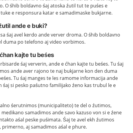
 O śhib boldavno śaj atoska źutil tut te puśes e
l tuke e responsura katar e samadimaske bukjarne.
źutil ande e buki?
esa śaj avel kerdo ande verver droma. O śhib boldavno
del duma po telefono aj video vorbimos.
ćhan kajte tu beśes
rbisarde śaj ververin, ande e ćhan kajte tu beśes. Tu śaj
mos ande aver rajono te naj bukjarne kon den duma
 beśes. Tu śaj manges te les ramome informacija ande
 śaj si pesko paśutno familijako źeno kas trubul le e
alno śerutnimos (municipaliteto) te del o źutimos,
 medikano samadimos ande savo kazuso von si e źene
ontakto aśal peske puśimata. Śaj te avel ekh źutimos
a, primerno, aj samadimos aśal e phure.