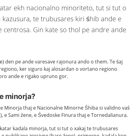
atar ekh nacionalno minoriteto, tut si tut o
 kazusura, te trubusares kiri śhib ande e
 centrosa. Gin kate so thol pe andre ande
je) den pe ande varesave rajonura ando o them. Te śaj
o regiono, ker siguro kaj alosardan o vortano regiono
oro ande e rigako upruno gor.
ne minorja?
e Minorja thaj e Nacionalne Minorne Śhiba si validno vaś
), e Sami źene, e Śvedoske Finura thaj e Tornedalianura.
katar kadala minorja, tut si tut o xakaj te trubusares
ś e publikane zorsivne (bare źene), primerno, kadala kon