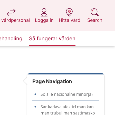
at 1177.se
at 1177.se
at 1177.se
at 1177.se
 vårdpersonal
Logga in
Hitta vård
Search
ehandling
Så fungerar vården
Page Navigation
So si e nacionalne minorja?
Sar kadava afektirl man kan
man trubul man sastimasko