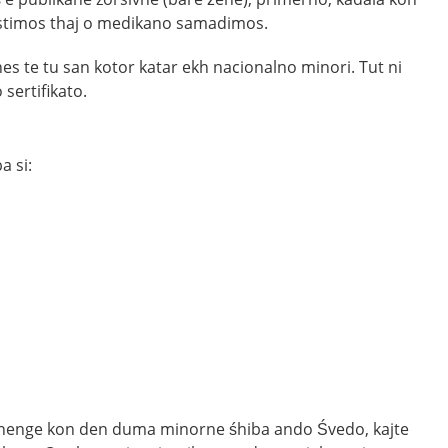
sastimos thaj o medikano samadimos.
es te tu san kotor katar ekh nacionalno minori. Tut ni
 sertifikato.
a si:
enenge kon den duma minorne śhiba ando Śvedo, kajte