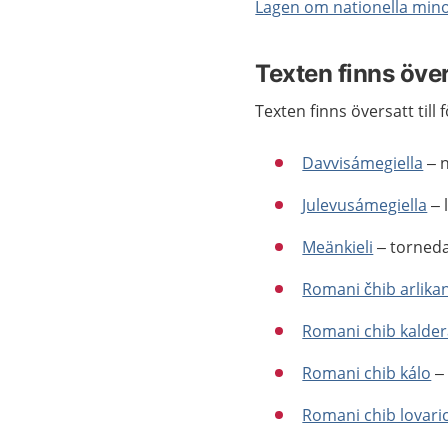
Lagen om nationella mino
Texten finns över
Texten finns översatt till 
Davvisámegiella
– 
Julevusámegiella
– 
Meänkieli
– torneda
Romani čhib arlika
Romani chib kalder
Romani chib kálo
– 
Romani chib lovari