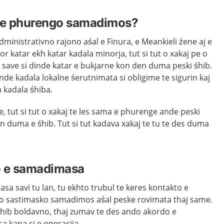
e e phurengo samadimos?
dministrativno rajono aśal e Finura, e Meankieli źene aj e
or katar ekh katar kadala minorja, tut si tut o xakaj pe o
 save si dinde katar e bukjarne kon den duma peski śhib.
e kadala lokalne śerutnimata si obligime te sigurin kaj
 kadala śhiba.
, tut si tut o xakaj te les sama e phurenge ande peski
en duma e śhib. Tut si tut kadava xakaj te tu te des duma
lo e samadimasa
sa savi tu lan, tu ekhto trubul te keres kontakto e
 o sastimasko samadimos aśal peske rovimata thaj same.
hib boldavno, thaj zumav te des ando akordo e
a kana si e operacija.