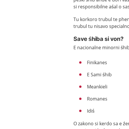
si responsibilne aśal o 
Tu korkoro trubul te phen
trubul tu nisavo specialno
Save śhiba si von?
E nacionalne minorni śhib
Finikanes
E Sami śhib
Meankieli
Romanes
Idiś
O zakono si kerdo sa e ź