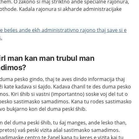
 them. O zakono si maj striktno ande specialne rajonura,
mothode. Kadala rajonura si akharde administracijake
 te beśes ande ekh administrativno rajono thaj save si e
.
irl man kan man trubul man
adimos?
 duma pesko gindo, thaj te aves dindo informacija thaj
źi kate kadava si śajdo. Kadava ćhanil te des duma pesko
os. Kiri śhib si vastni (importantno) soske voj del tut o
 pesko sastimasko samadimos. Kana tu rodes sastimasko
avo bukjarno kon del duma peski śhib.
n del duma peski śhib, tu śaj manges, ande lesko than,
pretos) vaś peski vizita aśal sastimasko samadimos.
adimaske centro te źanel kana tu keres e vizita kaj tu