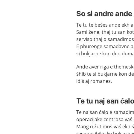
So si andre and
Te tu te beśes ande ekh a
Sami źene, thaj tu san kot
serviso thaj o samadimos
E phurenge samadavne and
si bukjarne kon den duma
Ande aver riga e themeske
śhib te si bukjarne kon d
idiś aj romanes.
Te tu naj san ća
Te na san ćalo e samadima
operacijake centrosa vaś
Mang o źutimos vaś ekh ś
responsibiloske bukjarnes