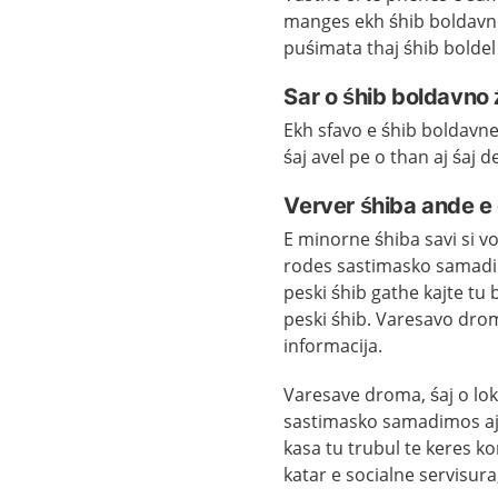
manges ekh śhib boldavno.
puśimata thaj śhib bolde
Sar o śhib boldavno 
Ekh sfavo e śhib boldavn
śaj avel pe o than aj śaj 
Verver śhiba ande e 
E minorne śhiba savi si vo
rodes sastimasko samadi
peski śhib gathe kajte tu
peski śhib. Varesavo drom
informacija.
Varesave droma, śaj o lok
sastimasko samadimos aj
kasa tu trubul te keres k
katar e socialne servisur