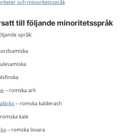
riteter och minoritetsspråk
satt till följande minoritetsspråk
följande språk:
nordsamiska
lulesamiska
lsfinska
ne
– romska arli
ašicko
– romska kalderash
romska kale
cka
– romska lovara