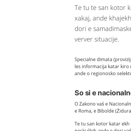
Te tu te san kotor k
xakaj, ande khajekh
dori e samadimaske
verver situacije.
Specialne dimata (provizi
les informacija katar kir
ande o regionosko selekt
So si e nacional
O Zakono vaś e Nacionaln
e Roma, e Bibolde (Źidura
Te tu san kotor katar ekh 
peski śhib ande e dori va