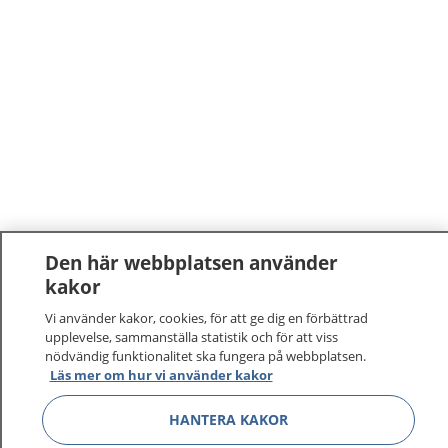
Den här webbplatsen använder
kakor
1177
–
tryggt om din hälsa och vård
Vi använder kakor, cookies, för att ge dig en förbättrad
På 1177.se får du råd om hälsa och information om
upplevelse, sammanställa statistik och för att viss
nödvändig funktionalitet ska fungera på webbplatsen.
sjukdomar och vilka mottagningar du kan kontakta.
Läs mer om hur vi använder kakor
Logga in för att läsa din journal och göra dina
vårdärenden. Ring telefonnummer 1177 för
HANTERA KAKOR
sjukvårdsrådgivning dygnet runt.