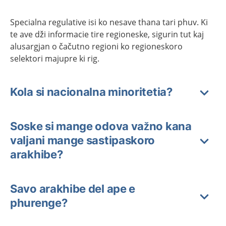
Specialna regulative isi ko nesave thana tari phuv. Ki
te ave dži informacie tire regioneske, sigurin tut kaj
alusargjan o čačutno regioni ko regioneskoro
selektori majupre ki rig.
Kola si nacionalna minoritetia?
Soske si mange odova važno kana
valjani mange sastipaskoro
arakhibe?
Savo arakhibe del ape e
phurenge?