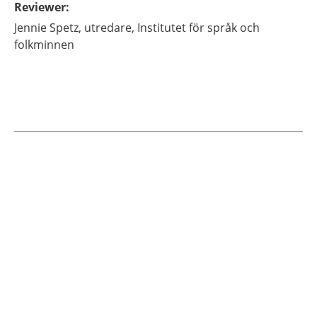
Reviewer
:
Jennie
Spetz,
utredare,
Institutet för språk och
folkminnen
Current articles