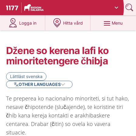
Du har valt region
Dalarna
.
To start page for 1177
at 1177.se
at 1177.se
Menu
Logga in
Hitta vård
Džene so kerena lafi ko
minoritetengere čhibja
Lättläst svenska
OTHER LANGUAGES
Te preperea ko nacionalno minoriteti, si tut hako,
nesave čhipotende (slučajende), te koristine tiri
čhib kana kereja kontakti e arakhibaskere
centarea. Drabar (čitin) so ovela ko vavera
situacie.