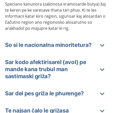
Speciano kanunora (zakonosa xramosarde butya) šaj
te keren pe ke varesave thana tari phuv. Ki te les
informacii katar kiro region, sigurisar kaj alosardan o
čačutno region ano regionosko alosarutno so
arakhadol po majupre katar ki rig.
So si le nacionalna minoritetura?
Sar kodo afektirisarel (avol) pe
mande kana trubul man
sastimaski griža?
Sar del pes griža le phurenge?
Te najsan čalo le grižasa