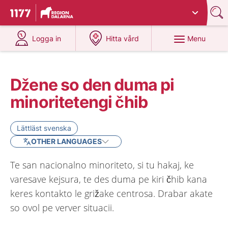
Du har valt region
Dalarna
.
To start page for 1177
at 1177.se
at 1177.se
Menu
Logga in
Hitta vård
Džene so den duma pi
minoritetengi čhib
Lättläst svenska
OTHER LANGUAGES
Te san nacionalno minoriteto, si tu hakaj, ke
varesave kejsura, te des duma pe kiri čhib kana
keres kontakto le grižake centrosa. Drabar akate
so ovol pe verver situacii.