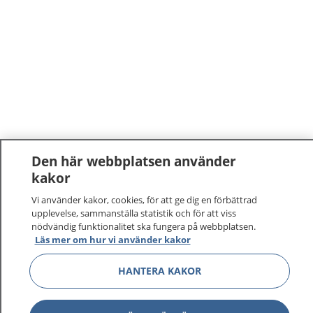
Den här webbplatsen använder
kakor
1177
–
tryggt om din hälsa och vård
Vi använder kakor, cookies, för att ge dig en förbättrad
upplevelse, sammanställa statistik och för att viss
På 1177.se får du råd om hälsa och information om
nödvändig funktionalitet ska fungera på webbplatsen.
sjukdomar och vilka mottagningar du kan kontakta.
Läs mer om hur vi använder kakor
Logga in för att läsa din journal och göra dina
vårdärenden. Ring telefonnummer 1177 för
HANTERA KAKOR
sjukvårdsrådgivning dygnet runt.
1177 ger dig råd när du vill må bättre.