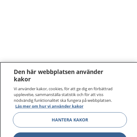
Den här webbplatsen använder
kakor
1177
–
tryggt om din hälsa och vård
Vi använder kakor, cookies, för att ge dig en förbättrad
upplevelse, sammanställa statistik och för att viss
På 1177.se får du råd om hälsa och information om
nödvändig funktionalitet ska fungera på webbplatsen.
sjukdomar och vilka mottagningar du kan kontakta.
Läs mer om hur vi använder kakor
Logga in för att läsa din journal och göra dina
vårdärenden. Ring telefonnummer 1177 för
HANTERA KAKOR
sjukvårdsrådgivning dygnet runt.
1177 ger dig råd när du vill må bättre.