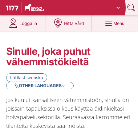
Du har valt region
Dalarna
.
To start page for 1177
at 1177.se
at 1177.se
Menu
Logga in
Hitta vård
Sinulle, joka puhut
vähemmistökieltä
Lättläst svenska
OTHER LANGUAGES
Jos kuulut kansalliseen vähemmistöön, sinulla on
joissain tapauksissa oikeus käyttää äidinkieltäsi
hoivapalvelusektorilla. Seuraavassa kerromme eri
tilanteita koskevista säännöistä.