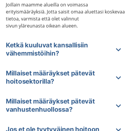
Joillain maamme alueilla on voimassa
erityismääräyksiä. Jotta saisit omaa aluettasi koskevaa
tietoa, varmista että olet valinnut
sivun yläreunasta oikean alueen.
Ketkä kuuluvat kansallisiin
vähemmistöihin?
Millaiset määräykset pätevät
hoitosektorilla?
Millaiset määräykset pätevät
vanhustenhuollossa?
Jos et ole tyytyväinen hoitoon