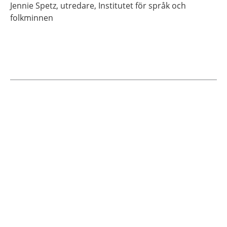
Jennie
Spetz,
utredare,
Institutet för språk och
folkminnen
Current articles