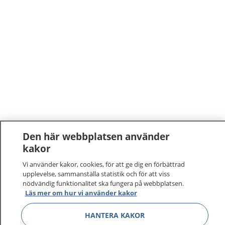
Den här webbplatsen använder
kakor
1177
–
tryggt om din hälsa och vård
Vi använder kakor, cookies, för att ge dig en förbättrad
På 1177.se får du råd om hälsa och information om
upplevelse, sammanställa statistik och för att viss
nödvändig funktionalitet ska fungera på webbplatsen.
sjukdomar och vilka mottagningar du kan kontakta.
Läs mer om hur vi använder kakor
Logga in för att läsa din journal och göra dina
vårdärenden. Ring telefonnummer 1177 för
HANTERA KAKOR
sjukvårdsrådgivning dygnet runt.