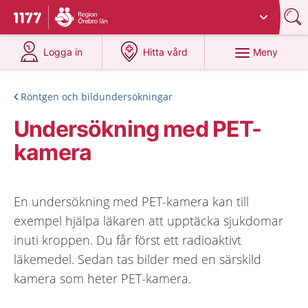
Du har valt region
Örebro län
.
Till startsidan för 1177
på 1177.se
på 1177.se
Meny
Logga in
Hitta vård
Röntgen och bildundersökningar
Undersökning med PET-
kamera
En undersökning med PET-kamera kan till
exempel hjälpa läkaren att upptäcka sjukdomar
inuti kroppen. Du får först ett radioaktivt
läkemedel. Sedan tas bilder med en särskild
kamera som heter PET-kamera.