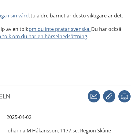
iga i sin vård
. Ju äldre barnet är desto viktigare är det.
älp av en tolk
om du inte pratar svenska.
Du har också
en tolk om du har en hörselnedsättning
.
Dela via mejl
Kopiera län
Skr
KELN
2025-04-02
Johanna M
Håkansson,
1177.se, Region Skåne