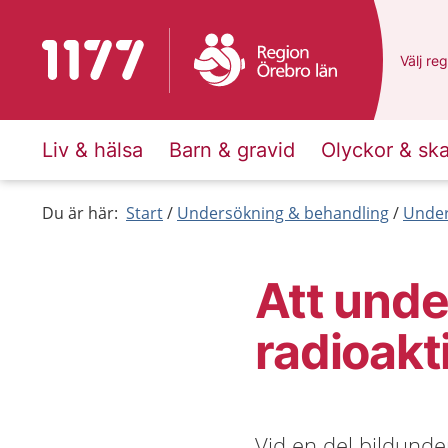
Till startsidan för 1177
Du har 
Välj
en 
reg
Liv & hälsa
Barn & gravid
Olyckor & sk
Du är här:
Start
Undersökning & behandling
Under
Att und
radioakt
Vid en del bildund