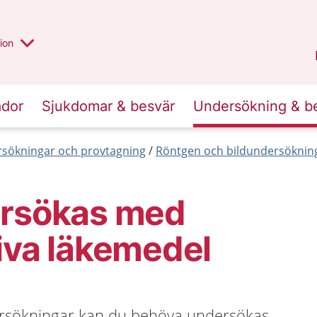
valt region
annan
ion
Örebro län
.
ador
Sjukdomar & besvär
Undersökning & b
sökningar och provtagning
Röntgen och bildundersöknin
ersökas med
iva läkemedel
ersökningar kan du behöva undersökas