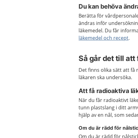
Du kan behöva ändra 
Berätta för vårdpersonal
ändras inför undersökni
läkemedel.
Du får inform
läkemedel och recept
.
Så går det till at
Det finns olika sätt att f
läkaren ska undersöka.
Att få radioaktiva l
När du får radioaktivt lä
tunn plastslang i ditt ar
hjälp av en nål, som seda
Om du är rädd för nålsti
Om du är rädd för nålstic