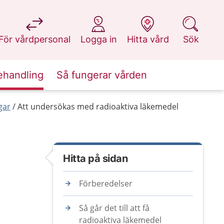
på 1177.se
på 1177.se
på 1177.se
på 1177.se
För vårdpersonal
Logga in
Hitta vård
Sök
ehandling
Så fungerar vården
gar
Att undersökas med radioaktiva läkemedel
Hitta på sidan
Förberedelser
Så går det till att få
radioaktiva läkemedel