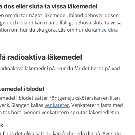
dos eller sluta ta vissa läkemedel
en om du tar något läkemedel. Ibland behöver dosen
ngen
och ibland kan man tillfälligt behöva sluta ta vissa
ation om hur du ska göra
. Läs om hur du kan
se dina
t få radioaktiva läkemedel
å radioaktiva läkemedel på. Hur du får det beror på vad
äkemedel i blodet
kemedel i blodet sätter röntgensjuksköterskan en liten
mveck. Slangen kallas
venkateter
. Venkatetern fästs med
n tas bort. Genom venkatetern sprutas läkemedlet in.
ck
k finns det olika sätt du kan förbereda dig på. Även du