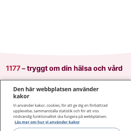
1177
–
tryggt om din hälsa och vård
På 1177.se får du råd om hälsa och information om
Den här webbplatsen använder
sjukdomar och vilka mottagningar du kan kontakta.
kakor
Logga in för att läsa din journal och göra dina
vårdärenden. Ring telefonnummer 1177 för
Vi använder kakor, cookies, för att ge dig en förbättrad
sjukvårdsrådgivning dygnet runt.
upplevelse, sammanställa statistik och för att viss
nödvändig funktionalitet ska fungera på webbplatsen.
1177 ger dig råd när du vill må bättre.
Läs mer om hur vi använder kakor