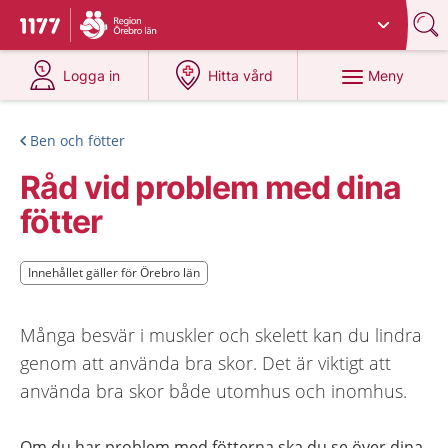
Du har valt region
Örebro län
.
Till startsidan för 1177
på 1177.se
på 1177.se
Meny
Logga in
Hitta vård
Ben och fötter
Råd vid problem med dina
fötter
Innehållet gäller för Örebro län
Innehållet gäller för Örebro län
Många besvär i muskler och skelett kan du lindra
genom att använda bra skor. Det är viktigt att
använda bra skor både utomhus och inomhus.
Om du har problem med fötterna ska du se över dina