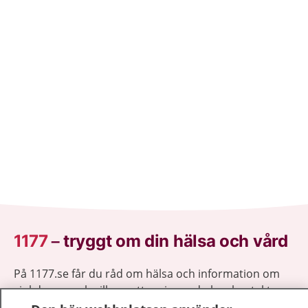
1177
–
tryggt om din hälsa och vård
På 1177.se får du råd om hälsa och information om
sjukdomar och vilka mottagningar du kan kontakta.
Logga in för att läsa din journal och göra dina