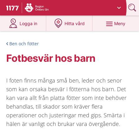
Du har valt region
Örebro län
.
Till startsidan för 1177
på 1177.se
på 1177.se
Meny
Logga in
Hitta vård
Ben och fötter
Fotbesvär hos barn
I foten finns många små ben, leder och senor
som kan orsaka besvär i fötterna hos barn. Det
kan vara allt från platta fötter som inte behöver
behandlas, till skador som kräver flera
operationer och justeringar med gips. Smärta i
hälen är vanligt och brukar vara övergående.