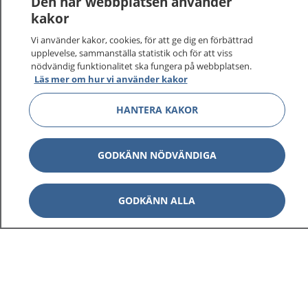
Den här webbplatsen använder
vårdärenden. Ring telefonnummer 1177 för
kakor
sjukvårdsrådgivning dygnet runt.
Vi använder kakor, cookies, för att ge dig en förbättrad
1177 ger dig råd när du vill må bättre.
upplevelse, sammanställa statistik och för att viss
nödvändig funktionalitet ska fungera på webbplatsen.
Läs mer om hur vi använder kakor
HANTERA KAKOR
Visa inn
1177 på flera språk
GODKÄNN NÖDVÄNDIGA
Visa inn
Om 1177
GODKÄNN ALLA
Visa inn
Kontakt
Behandling av personuppgifter
Hantering av kakor