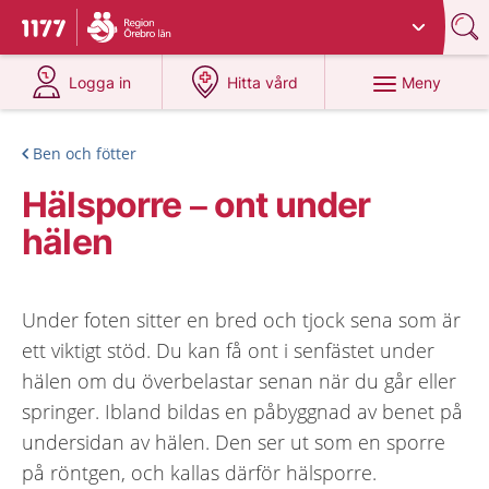
Du har valt region
Örebro län
.
Till startsidan för 1177
på 1177.se
på 1177.se
Meny
Logga in
Hitta vård
Ben och fötter
Hälsporre – ont under
hälen
Under foten sitter en bred och tjock sena som är
ett viktigt stöd. Du kan få ont i senfästet under
hälen om du överbelastar senan när du går eller
springer. Ibland bildas en påbyggnad av benet på
undersidan av hälen. Den ser ut som en sporre
på röntgen, och kallas därför hälsporre.