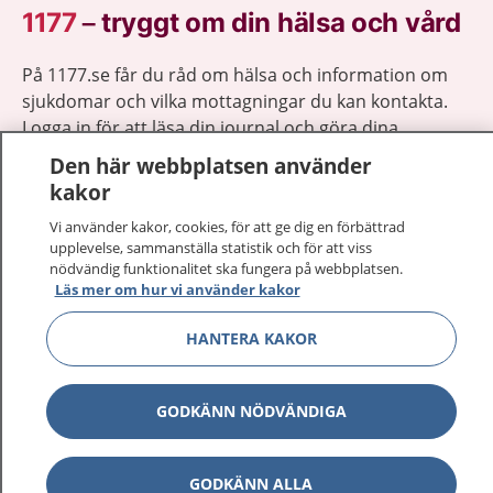
1177
–
tryggt om din hälsa och vård
På 1177.se får du råd om hälsa och information om
sjukdomar och vilka mottagningar du kan kontakta.
Logga in för att läsa din journal och göra dina
vårdärenden. Ring telefonnummer 1177 för
Den här webbplatsen använder
sjukvårdsrådgivning dygnet runt.
kakor
1177 ger dig råd när du vill må bättre.
Vi använder kakor, cookies, för att ge dig en förbättrad
upplevelse, sammanställa statistik och för att viss
nödvändig funktionalitet ska fungera på webbplatsen.
Läs mer om hur vi använder kakor
HANTERA KAKOR
Visa inn
1177 på flera språk
Visa inn
GODKÄNN NÖDVÄNDIGA
Om 1177
Visa inn
Kontakt
GODKÄNN ALLA