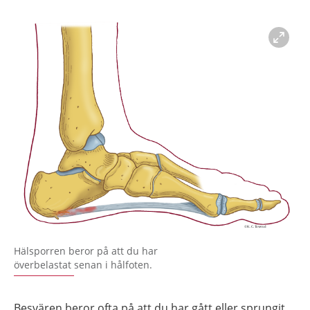
Förstora bilden
Hälsporren beror på att du har
överbelastat senan i hålfoten.
Besvären beror ofta på att du har gått eller sprungit