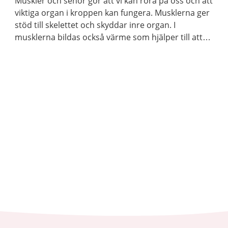
Muskler och senor gör att vi kan röra på oss och att
viktiga organ i kroppen kan fungera. Musklerna ger
stöd till skelettet och skyddar inre organ. I
musklerna bildas också värme som hjälper till att
hålla kroppstemperaturen på en lagom nivå.