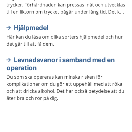
trycker. Förhårdnaden kan pressas inåt och utvecklas
till en liktorn om trycket pågår under lång tid. Det kan
göra mycket ont men du kan oftast behandla
besvären själv.
Hjälpmedel
Här kan du läsa om olika sorters hjälpmedel och hur
det går till att få dem.
Levnadsvanor i samband med en
operation
Du som ska opereras kan minska risken för
komplikationer om du gör ett uppehåll med att röka
och att dricka alkohol. Det har också betydelse att du
äter bra och rör på dig.