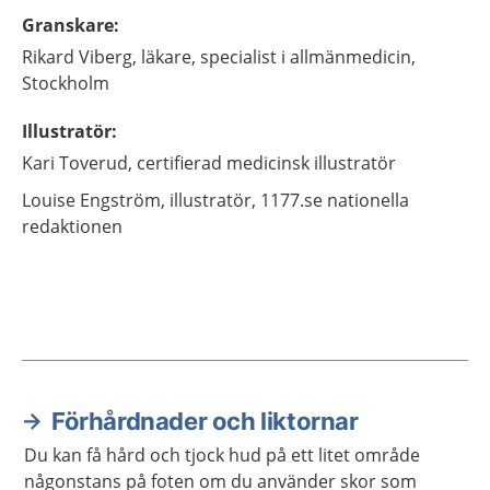
Granskare
:
Rikard
Viberg,
läkare, specialist i allmänmedicin,
Stockholm
Illustratör
:
Kari
Toverud,
certifierad medicinsk illustratör
Louise
Engström,
illustratör,
1177.se nationella
redaktionen
Förhårdnader och liktornar
Aktuella artiklar
Du kan få hård och tjock hud på ett litet område
någonstans på foten om du använder skor som