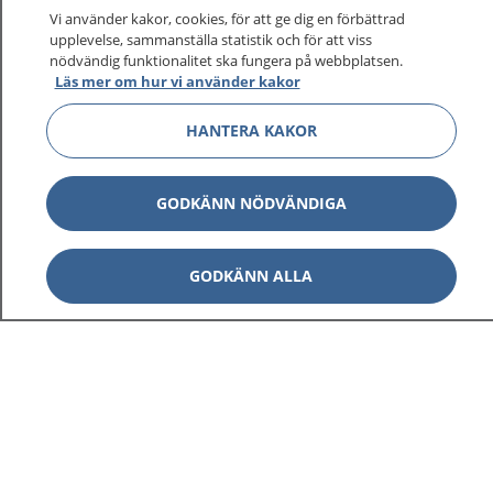
sjukvårdsrådgivning dygnet runt.
Vi använder kakor, cookies, för att ge dig en förbättrad
1177 ger dig råd när du vill må bättre.
upplevelse, sammanställa statistik och för att viss
nödvändig funktionalitet ska fungera på webbplatsen.
Läs mer om hur vi använder kakor
HANTERA KAKOR
Visa inn
1177 på flera språk
GODKÄNN NÖDVÄNDIGA
Visa inn
Om 1177
GODKÄNN ALLA
Visa inn
Kontakt
Behandling av personuppgifter
Hantering av kakor