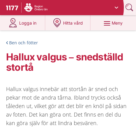
Du har valt region
Örebro län
.
Till startsidan för 1177
på 1177.se
på 1177.se
Meny
Logga in
Hitta vård
Ben och fötter
Hallux valgus – snedställd
stortå
Hallux valgus innebär att stortån är sned och
pekar mot de andra tårna. Ibland trycks också
tåleden ut, vilket gör att det blir en knöl på sidan
av foten. Det kan göra ont. Det finns en del du
kan göra själv för att lindra besvären.