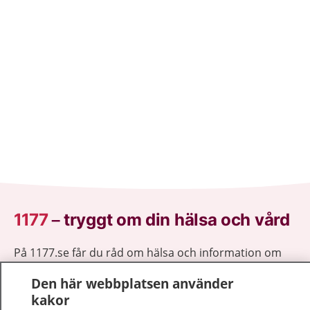
1177
–
tryggt om din hälsa och vård
På 1177.se får du råd om hälsa och information om
sjukdomar och vilka mottagningar du kan kontakta.
Den här webbplatsen använder
Logga in för att läsa din journal och göra dina
kakor
vårdärenden. Ring telefonnummer 1177 för