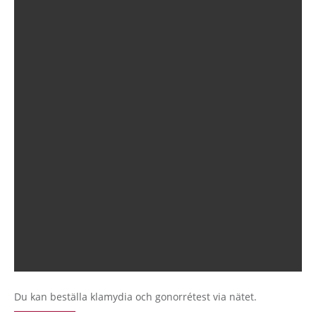
Du kan beställa klamydia och gonorrétest via nätet.