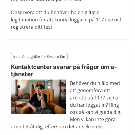
Observera att du behöver ha en giltig e-
legitimation för att kunna logga in på 1177.se och
registrera ditt test.
Slut på det regionala tillägget från region Örebro län
Innehållet gäller för Örebro län
Nedan innehåll gäller region Örebro län
Kontaktcenter svarar på frågor om e-
tjänster
Behöver du hjälp med
att genomföra ett
ärende på 1177.se när
du har loggat in? Ring
oss så kan vi guida dig.
Men vi kan inte göra
ärendet åt dig, eftersom det är sekretess.