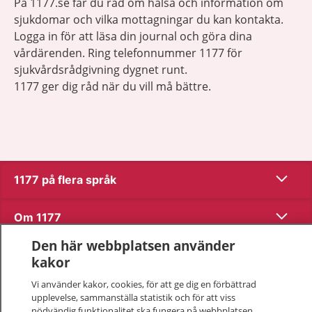
På 1177.se får du råd om hälsa och information om
sjukdomar och vilka mottagningar du kan kontakta.
Logga in för att läsa din journal och göra dina
vårdärenden. Ring telefonnummer 1177 för
sjukvårdsrådgivning dygnet runt.
1177 ger dig råd när du vill må bättre.
Visa inn
1177 på flera språk
Visa inn
Om 1177
Den här webbplatsen använder
Visa inn
Kontakt
kakor
Vi använder kakor, cookies, för att ge dig en förbättrad
upplevelse, sammanställa statistik och för att viss
Behandling av personuppgifter
nödvändig funktionalitet ska fungera på webbplatsen.