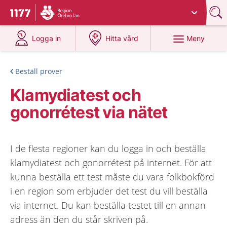
Du har valt region
Örebro län
.
Till startsidan för 1177
på 1177.se
på 1177.se
Meny
Logga in
Hitta vård
Beställ prover
Klamydiatest och
gonorrétest via nätet
I de flesta regioner kan du logga in och beställa
klamydiatest och gonorrétest på internet. För att
kunna beställa ett test måste du vara folkbokförd
i en region som erbjuder det test du vill beställa
via internet. Du kan beställa testet till en annan
adress än den du står skriven på.