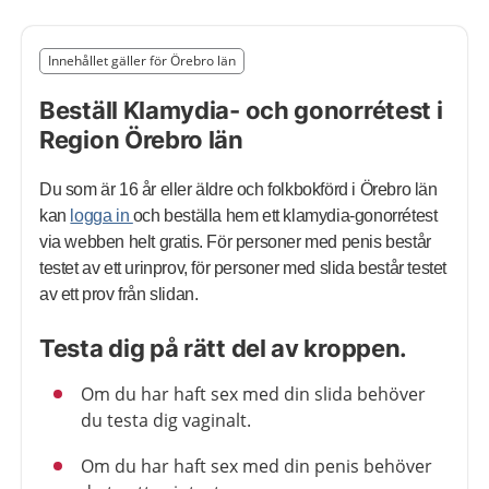
Slut på det regionala tillägget från region Örebro län
Innehållet gäller för Örebro län
Nedan innehåll gäller region Örebro län
Beställ Klamydia- och gonorrétest i
Region Örebro län
Du som är 16 år eller äldre och folkbokförd i Örebro län
kan
logga in
och beställa hem ett klamydia-gonorrétest
via webben helt gratis. För personer med penis består
testet av ett urinprov, för personer med slida består testet
av ett prov från slidan.
Testa dig på rätt del av kroppen.
Om du har haft sex med din slida behöver
du testa dig vaginalt.
Om du har haft sex med din penis behöver