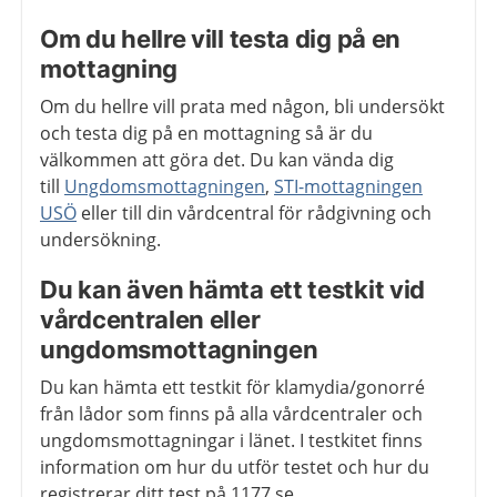
Om du hellre vill testa dig på en
mottagning
Om du hellre vill prata med någon, bli undersökt
och testa dig på en mottagning så är du
välkommen att göra det. Du kan vända dig
till
Ungdomsmottagningen
,
STI-mottagningen
USÖ
eller till din vårdcentral för rådgivning och
undersökning.
Du kan även hämta ett testkit vid
vårdcentralen eller
ungdomsmottagningen
Du kan hämta ett testkit för klamydia/gonorré
från lådor som finns på alla vårdcentraler och
ungdomsmottagningar i länet. I testkitet finns
information om hur du utför testet och hur du
registrerar ditt test på 1177.se.