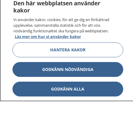
Logga in för att läsa din journal och göra dina
Den här webbplatsen använder
vårdärenden. Ring telefonnummer 1177 för
kakor
sjukvårdsrådgivning dygnet runt.
Vi använder kakor, cookies, för att ge dig en förbättrad
1177 ger dig råd när du vill må bättre.
upplevelse, sammanställa statistik och för att viss
nödvändig funktionalitet ska fungera på webbplatsen.
Läs mer om hur vi använder kakor
HANTERA KAKOR
Visa inn
1177 på flera språk
GODKÄNN NÖDVÄNDIGA
Visa inn
Om 1177
GODKÄNN ALLA
Visa inn
Kontakt
Behandling av personuppgifter
Hantering av kakor