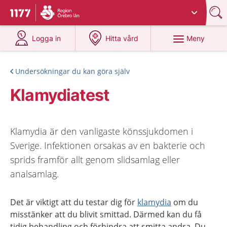
Du har valt region
Örebro län
.
Till startsidan för 1177
på 1177.se
på 1177.se
Meny
Logga in
Hitta vård
Undersökningar du kan göra själv
Klamydiatest
Klamydia är den vanligaste könssjukdomen i
Sverige. Infektionen orsakas av en bakterie och
sprids framför allt genom slidsamlag eller
analsamlag.
Det är viktigt att du testar dig för
klamydia
om du
misstänker att du blivit smittad. Därmed kan du få
tidig behandling och förhindra att smitta andra. Du