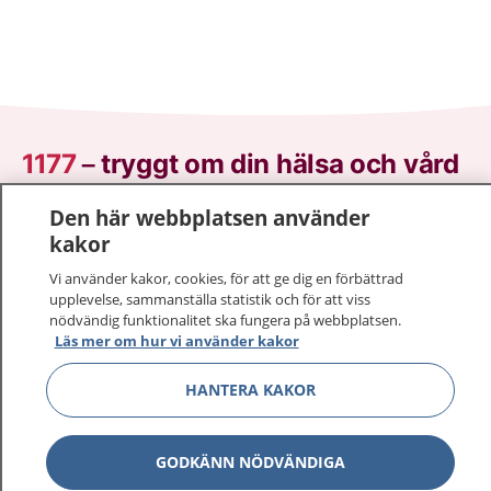
1177
–
tryggt om din hälsa och vård
Den här webbplatsen använder
På 1177.se får du råd om hälsa och information om
kakor
sjukdomar och vilka mottagningar du kan kontakta.
Logga in för att läsa din journal och göra dina
Vi använder kakor, cookies, för att ge dig en förbättrad
vårdärenden. Ring telefonnummer 1177 för
upplevelse, sammanställa statistik och för att viss
sjukvårdsrådgivning dygnet runt.
nödvändig funktionalitet ska fungera på webbplatsen.
Läs mer om hur vi använder kakor
1177 ger dig råd när du vill må bättre.
HANTERA KAKOR
GODKÄNN NÖDVÄNDIGA
Visa inn