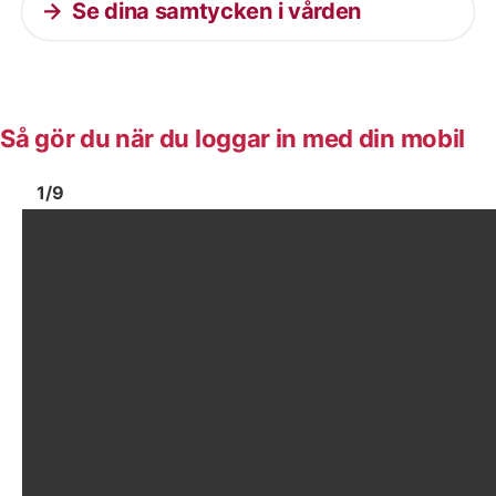
Se dina samtycken i vården
Så gör du när du loggar in med din mobil
Bild
1
Bild
1
1
/
9
Visa föregående bild
Vis