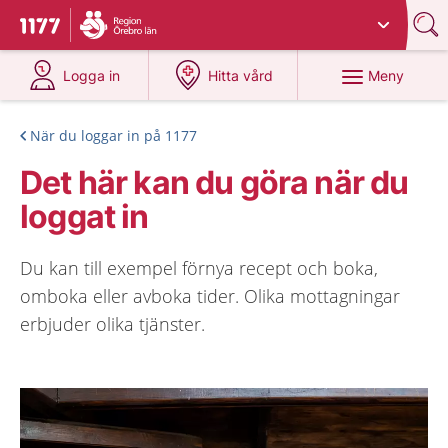
Du har valt region
Örebro län
.
Till startsidan för 1177
på 1177.se
på 1177.se
Meny
Logga in
Hitta vård
När du loggar in på 1177
Det här kan du göra när du
loggat in
Du kan till exempel förnya recept och boka,
omboka eller avboka tider. Olika mottagningar
erbjuder olika tjänster.