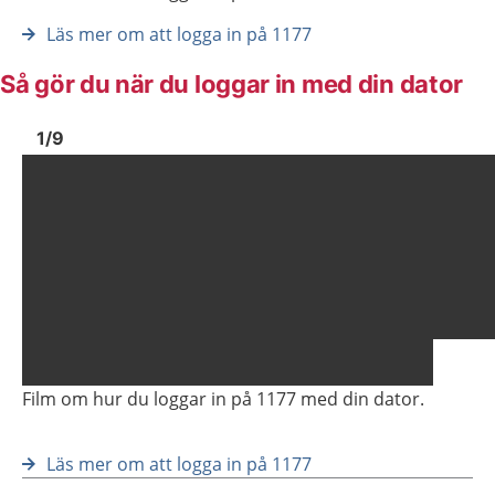
Läs mer om att logga in på 1177
Så gör du när du loggar in med din dator
Bild
1
Bild
1
1
/
9
Visa föregående bild
Vis
Film om hur du loggar in på 1177 med din dator.
Läs mer om att logga in på 1177