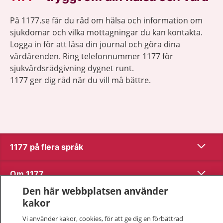
På 1177.se får du råd om hälsa och information om
sjukdomar och vilka mottagningar du kan kontakta.
Logga in för att läsa din journal och göra dina
vårdärenden. Ring telefonnummer 1177 för
sjukvårdsrådgivning dygnet runt.
1177 ger dig råd när du vill må bättre.
Visa inn
1177 på flera språk
Visa inn
Om 1177
Den här webbplatsen använder
Visa inn
Kontakt
kakor
Vi använder kakor, cookies, för att ge dig en förbättrad