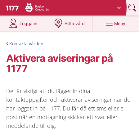
Du har valt region
Örebro län
.
Till startsidan för 1177
på 1177.se
på 1177.se
Meny
Logga in
Hitta vård
Kontakta vården
Aktivera aviseringar på
1177
Det är viktigt att du lägger in dina
kontaktuppgifter och aktiverar aviseringar när du
har loggat in på 1177. Du får då ett sms eller e-
post när en mottagning skickar ett svar eller
meddelande till dig.