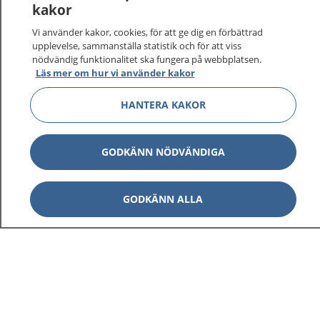
kakor
På 1177.se får du råd om hälsa och information om
Vi använder kakor, cookies, för att ge dig en förbättrad
sjukdomar och vilka mottagningar du kan kontakta.
upplevelse, sammanställa statistik och för att viss
Logga in för att läsa din journal och göra dina
nödvändig funktionalitet ska fungera på webbplatsen.
vårdärenden. Ring telefonnummer 1177 för
Läs mer om hur vi använder kakor
sjukvårdsrådgivning dygnet runt.
HANTERA KAKOR
1177 ger dig råd när du vill må bättre.
GODKÄNN NÖDVÄNDIGA
Visa inn
GODKÄNN ALLA
1177 på flera språk
Visa inn
Om 1177
Visa inn
Kontakt