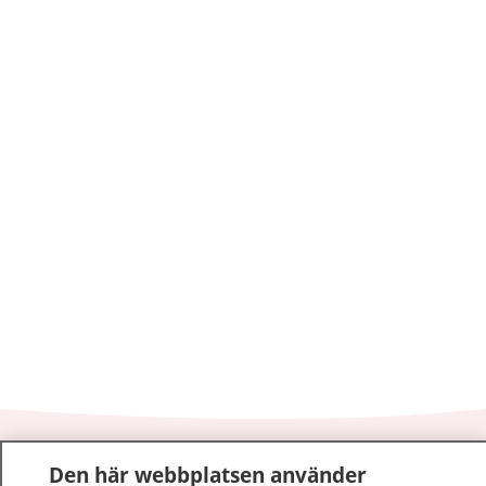
1177
–
tryggt om din hälsa och vård
Den här webbplatsen använder