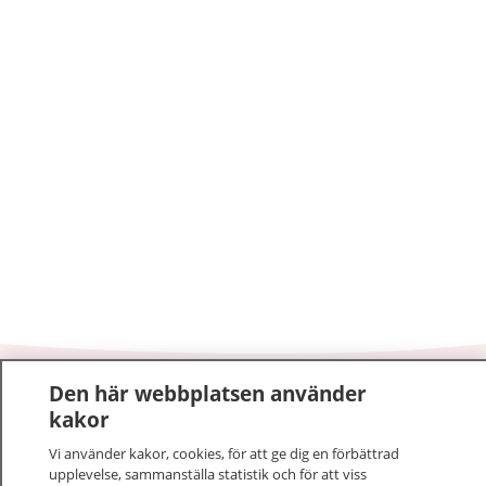
Den här webbplatsen använder
1177
–
tryggt om din hälsa och vård
kakor
På 1177.se får du råd om hälsa och information om
Vi använder kakor, cookies, för att ge dig en förbättrad
upplevelse, sammanställa statistik och för att viss
sjukdomar och vilka mottagningar du kan kontakta.