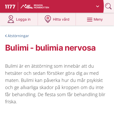
Du har valt region
Norrbotten
.
Till startsidan för 1177
på 1177.se
på 1177.se
Meny
Logga in
Hitta vård
Ätstörningar
Bulimi - bulimia nervosa
Bulimi är en ätstörning som innebär att du
hetsäter och sedan försöker göra dig av med
maten. Bulimi kan påverka hur du mår psykiskt
och ge allvarliga skador på kroppen om du inte
får behandling. De flesta som får behandling blir
friska.