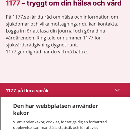
1177
–
tryggt om din hälsa och vård
På 1177.se får du råd om hälsa och information om
sjukdomar och vilka mottagningar du kan kontakta.
Logga in för att läsa din journal och göra dina
vårdärenden. Ring telefonnummer 1177 för
sjukvårdsrådgivning dygnet runt.
1177 ger dig råd när du vill må bättre.
Visa inn
1177 på flera språk
Visa inn
Den här webbplatsen använder
Om 1177
kakor
Visa inn
Kontakt
Vi använder kakor, cookies, för att ge dig en förbättrad
upplevelse, sammanställa statistik och för att viss