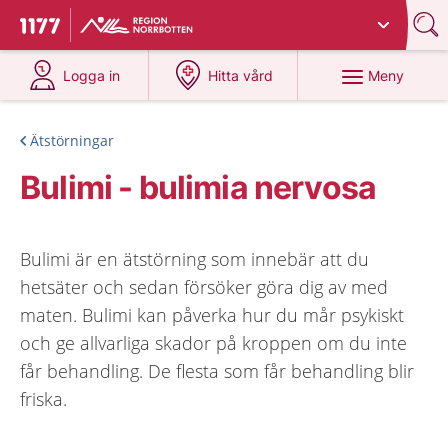
Du har valt region
Norrbotten
.
Till startsidan för 1177
på 1177.se
på 1177.se
Meny
Logga in
Hitta vård
Ätstörningar
Bulimi - bulimia nervosa
Bulimi är en ätstörning som innebär att du
hetsäter och sedan försöker göra dig av med
maten. Bulimi kan påverka hur du mår psykiskt
och ge allvarliga skador på kroppen om du inte
får behandling. De flesta som får behandling blir
friska.