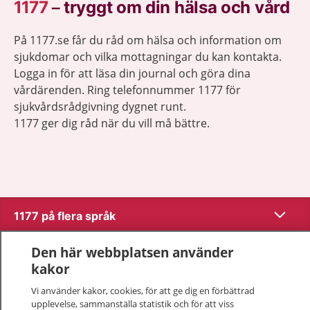
1177
–
tryggt om din hälsa och vård
På 1177.se får du råd om hälsa och information om
sjukdomar och vilka mottagningar du kan kontakta.
Logga in för att läsa din journal och göra dina
vårdärenden. Ring telefonnummer 1177 för
sjukvårdsrådgivning dygnet runt.
1177 ger dig råd när du vill må bättre.
Visa inn
1177 på flera språk
Visa inn
Den här webbplatsen använder
Om 1177
kakor
Visa inn
Kontakt
Vi använder kakor, cookies, för att ge dig en förbättrad
upplevelse, sammanställa statistik och för att viss