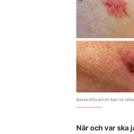
Förstora bilden
Basalcellscancer kan se olika
När och var ska 