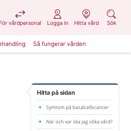
på 1177.se
på 1177.se
på 1177.se
på 1177.se
För vårdpersonal
Logga in
Hitta vård
Sök
ehandling
Så fungerar vården
Hitta på sidan
Symtom på basalcellscancer
När och var ska jag söka vård?