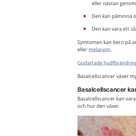
eller nästan genoms
Den kan påminna
Den kan vara ett så
Symtomen kan bero på an
eller
melanom
.
Godartade hudförändrin
Basalcellscancer växer m
Basalcellscancer kan
Basalcellscancer kan vara
och hur den växer.