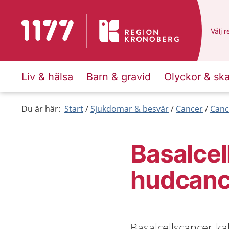
Till startsidan för 1177
Du ha
Välj
e
r
Liv & hälsa
Barn & gravid
Olyckor & sk
Du är här:
Start
Sjukdomar & besvär
Cancer
Canc
Basalcel
hudcanc
Basalcellscancer ka