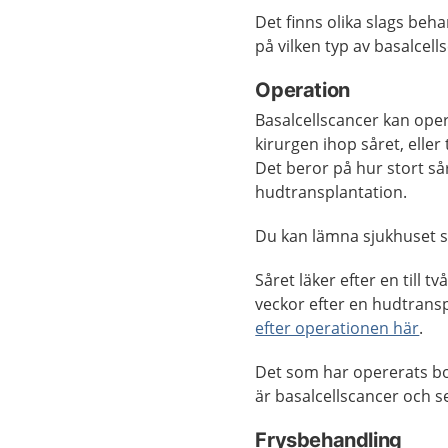
Det finns olika slags beha
på vilken typ av basalcel
Operation
Basalcellscancer kan oper
kirurgen ihop såret, elle
Det beror på hur stort så
hudtransplantation.
Du kan lämna sjukhuset
Såret läker efter en till t
veckor efter en hudtrans
efter operationen här
.
Det som har opererats bor
är basalcellscancer och se
Frysbehandling