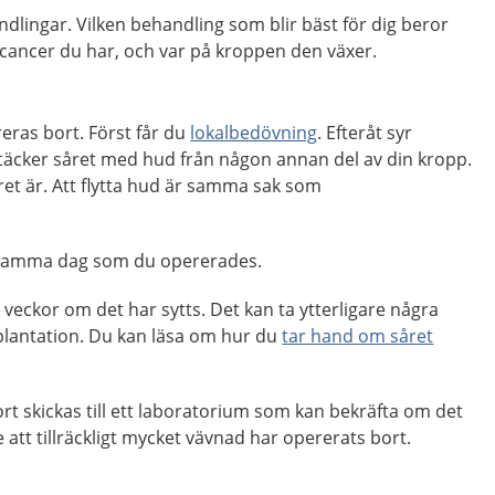
ndlingar. Vilken behandling som blir bäst för dig beror
lscancer du har, och var på kroppen den växer.
eras bort. Först får du
lokalbedövning
. Efteråt syr
r täcker såret med hud från någon annan del av din kropp.
ret är. Att flytta hud är samma sak som
 samma dag som du opererades.
vå veckor om det har sytts. Det kan ta ytterligare några
plantation. Du kan läsa om hur du
tar hand om såret
t skickas till ett laboratorium som kan bekräfta om det
 att tillräckligt mycket vävnad har opererats bort.