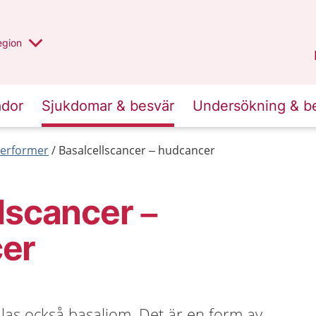
r valt region
n annan
egion
Kronoberg
.
ador
Sjukdomar & besvär
Undersökning & b
erformer
Basalcellscancer – hudcancer
lscancer –
er
llas också basaliom. Det är en form av