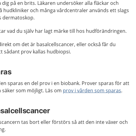
a dig på en brits. Läkaren undersöker alla fläckar och
å hudkliniker och många vårdcentraler används ett slags
as dermatoskop.
ttar vad du själv har lagt märke till hos hudförändringen.
irekt om det är basalcellscancer, eller också får du
t sådant prov kallas hudbiopsi.
aras
en sparas en del prov i en biobank. Prover sparas för att
ch säker som möjligt. Läs om
prov i vården som sparas
.
salcellscancer
llscancern tas bort eller förstörs så att den inte växer och
ng.