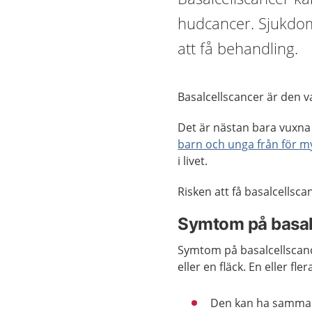
hudcancer. Sjukdome
att få behandling.
Basalcellscancer är den 
Det är nästan bara vuxna 
barn och unga från för m
i livet.
Risken att få basalcellsca
Symtom på basal
Symtom på basalcellscanc
eller en fläck. En eller f
Den kan ha samma f