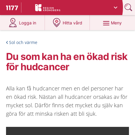
Du har valt region
Kronoberg
.
Till startsidan för 1177
på 1177.se
på 1177.se
Meny
Logga in
Hitta vård
Sol och värme
Du som kan ha en ökad risk
för hudcancer
Alla kan få hudcancer men en del personer har
en ökad risk. Nästan all hudcancer orsakas av för
mycket sol. Därför finns det mycket du själv kan
göra för att minska risken att bli sjuk.