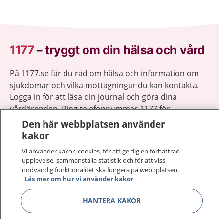
1177
–
tryggt om din hälsa och vård
På 1177.se får du råd om hälsa och information om
sjukdomar och vilka mottagningar du kan kontakta.
Logga in för att läsa din journal och göra dina
vårdärenden. Ring telefonnummer 1177 för
sjukvårdsrådgivning dygnet runt.
Den här webbplatsen använder
1177 ger dig råd när du vill må bättre.
kakor
Vi använder kakor, cookies, för att ge dig en förbättrad
upplevelse, sammanställa statistik och för att viss
nödvändig funktionalitet ska fungera på webbplatsen.
Läs mer om hur vi använder kakor
Visa inn
1177 på flera språk
HANTERA KAKOR