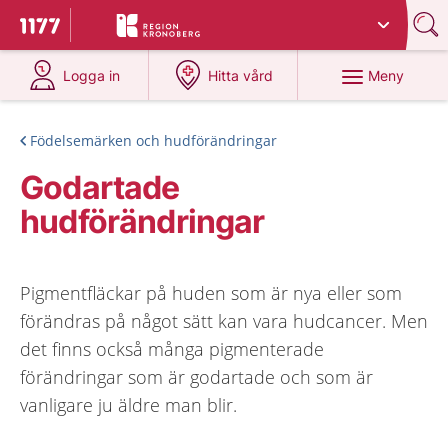
Du har valt region
Kronoberg
.
Till startsidan för 1177
på 1177.se
på 1177.se
Meny
Logga in
Hitta vård
Födelsemärken och hudförändringar
Godartade
hudförändringar
Pigmentfläckar på huden som är nya eller som
förändras på något sätt kan vara hudcancer. Men
det finns också många pigmenterade
förändringar som är godartade och som är
vanligare ju äldre man blir.