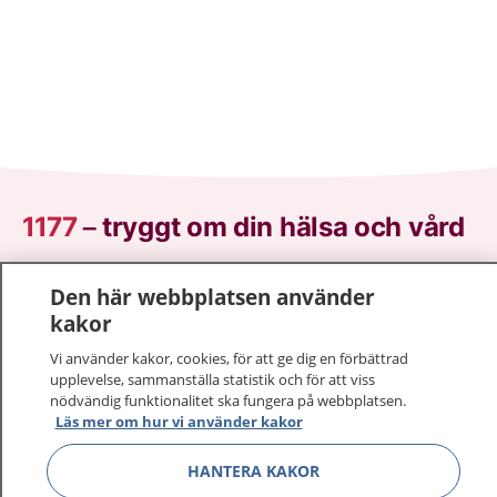
1177
–
tryggt om din hälsa och vård
På 1177.se får du råd om hälsa och information om
Den här webbplatsen använder
sjukdomar och vilka mottagningar du kan kontakta.
kakor
Logga in för att läsa din journal och göra dina
vårdärenden. Ring telefonnummer 1177 för
Vi använder kakor, cookies, för att ge dig en förbättrad
upplevelse, sammanställa statistik och för att viss
sjukvårdsrådgivning dygnet runt.
nödvändig funktionalitet ska fungera på webbplatsen.
1177 ger dig råd när du vill må bättre.
Läs mer om hur vi använder kakor
HANTERA KAKOR