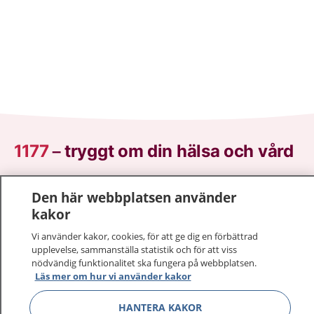
1177
–
tryggt om din hälsa och vård
På 1177.se får du råd om hälsa och information om
Den här webbplatsen använder
sjukdomar och vilka mottagningar du kan kontakta.
kakor
Logga in för att läsa din journal och göra dina
vårdärenden. Ring telefonnummer 1177 för
Vi använder kakor, cookies, för att ge dig en förbättrad
upplevelse, sammanställa statistik och för att viss
sjukvårdsrådgivning dygnet runt.
nödvändig funktionalitet ska fungera på webbplatsen.
1177 ger dig råd när du vill må bättre.
Läs mer om hur vi använder kakor
HANTERA KAKOR