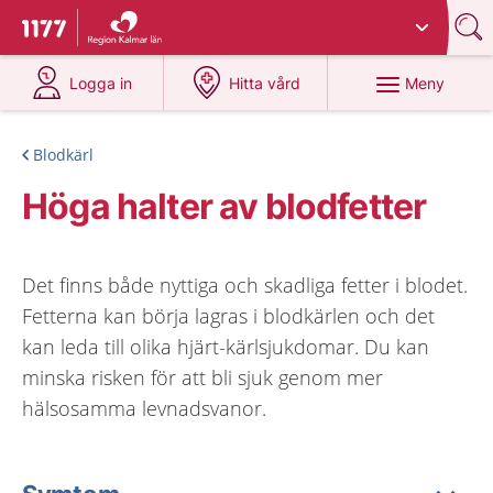
Du har valt region
Kalmar län
.
Till startsidan för 1177
på 1177.se
på 1177.se
Meny
Logga in
Hitta vård
Blodkärl
Höga halter av blodfetter
Det finns både nyttiga och skadliga fetter i blodet.
Fetterna kan börja lagras i blodkärlen och det
kan leda till olika hjärt-kärlsjukdomar. Du kan
minska risken för att bli sjuk genom mer
hälsosamma levnadsvanor.