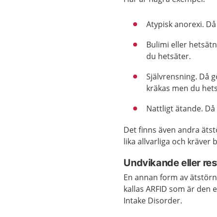
Atypisk anorexi. Då
Bulimi eller hetsät
du hetsäter.
Självrensning. Då 
kräkas men du hets
Nattligt ätande. Då
Det finns även andra ätst
lika allvarliga och kräver
Undvikande eller res
En annan form av ätstörni
kallas ARFID som är den e
Intake Disorder.