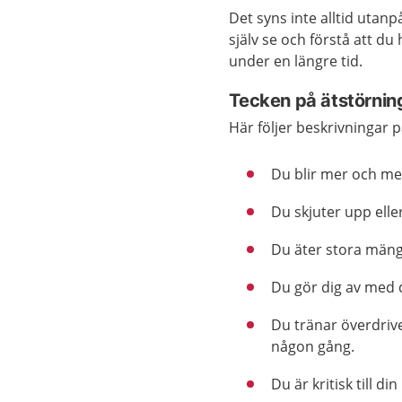
Det syns inte alltid utanp
själv se och förstå att d
under en längre tid.
Tecken på ätstörnin
Här följer beskrivningar 
Du blir mer och mer
Du skjuter upp ell
Du äter stora mäng
Du gör dig av med d
Du tränar överdrive
någon gång.
Du är kritisk till di