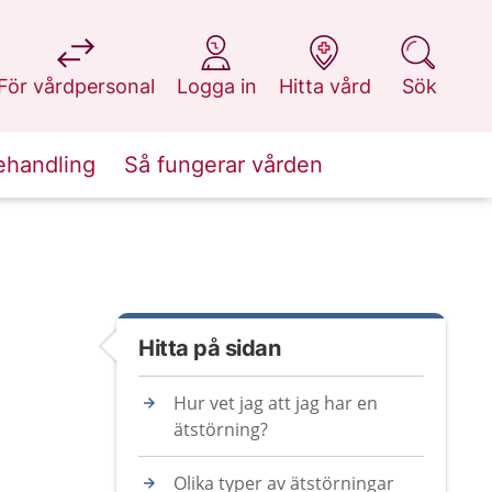
på 1177.se
på 1177.se
på 1177.se
på 1177.se
För vårdpersonal
Logga in
Hitta vård
Sök
ehandling
Så fungerar vården
Hitta på sidan
Hur vet jag att jag har en
ätstörning?
Olika typer av ätstörningar