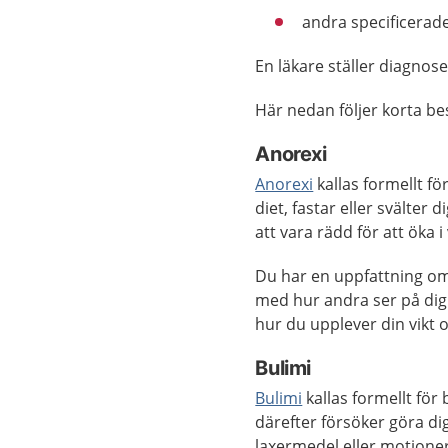
andra specificerade
En läkare ställer diagnos
Här nedan följer korta be
Anorexi
Anorexi
kallas formellt fö
diet, fastar eller svälter 
att vara rädd för att öka i 
Du har en uppfattning om
med hur andra ser på dig
hur du upplever din vikt 
Bulimi
Bulimi
kallas formellt för
därefter försöker göra d
laxermedel eller motione