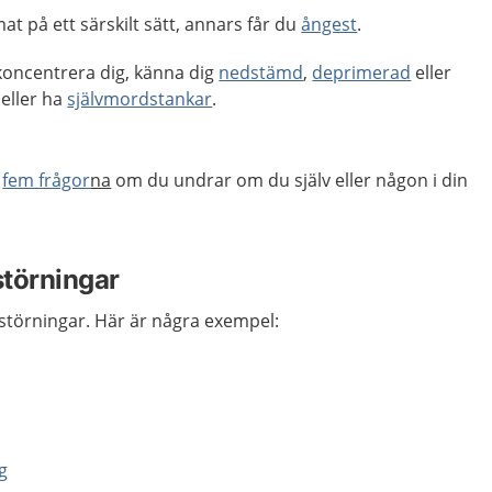
at på ett särskilt sätt, annars får du
ångest
.
koncentrera dig, känna dig
nedstämd
,
deprimerad
eller
eller ha
självmordstankar
.
r
fem frågor
na
om du undrar om du själv eller någon i din
störningar
ätstörningar. Här är några exempel:
g