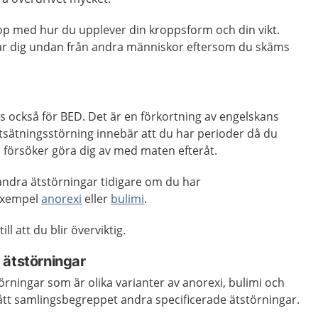
hop med hur du upplever din kroppsform och din vikt.
rar dig undan från andra människor eftersom du skäms
as också för BED. Det är en förkortning av engelskans
tsätningsstörning innebär att du har perioder då du
 försöker göra dig av med maten efteråt.
t andra ätstörningar tidigare om du har
 exempel
anorexi
eller
bulimi
.
ll att du blir överviktig.
 ätstörningar
örningar som är olika varianter av anorexi, bulimi och
ått samlingsbegreppet andra specificerade ätstörningar.