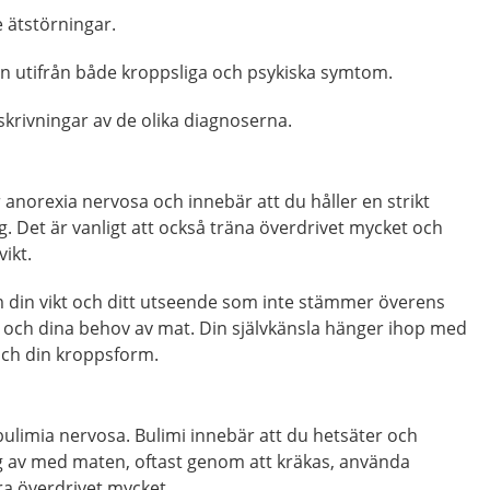
 ätstörningar.
en utifrån både kroppsliga och psykiska symtom.
skrivningar av de olika diagnoserna.
r anorexia nervosa och innebär att du håller en strikt
dig. Det är vanligt att också träna överdrivet mycket och
vikt.
 din vikt och ditt utseende som inte stämmer överens
 och dina behov av mat. Din självkänsla hänger ihop med
och din kroppsform.
 bulimia nervosa. Bulimi innebär att du hetsäter och
ig av med maten, oftast genom att kräkas, använda
ra överdrivet mycket.