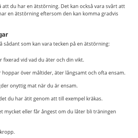
å att du har en ätstörning. Det kan också vara svårt att
u har en ätstörning eftersom den kan komma gradvis
gar
på sådant som kan vara tecken på en ätstörning:
 fixerad vid vad du äter och din vikt.
er hoppar över måltider, äter långsamt och ofta ensam.
der onyttig mat när du är ensam.
et du har ätit genom att till exempel kräkas.
t mycket eller får ångest om du låter bli träningen
n kropp.