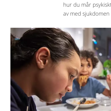
hur du mår psykiskt.
av med sjukdomen 