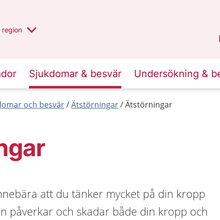
har valt region
en annan
region
Jönköpings län
.
ador
Sjukdomar & besvär
Undersökning & b
kdomar och besvär
Ätstörningar
Ätstörningar
ngar
innebära att du tänker mycket på din kropp
en påverkar och skadar både din kropp och