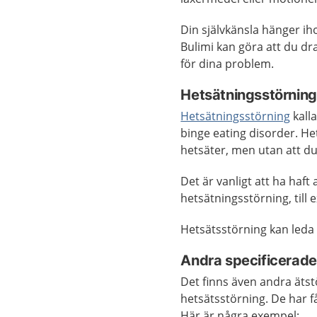
Din självkänsla hänger i
Bulimi kan göra att du d
för dina problem.
Hetsätningsstörning
Hetsätningsstörning
kall
binge eating disorder. He
hetsäter, men utan att du
Det är vanligt att ha haf
hetsätningsstörning, till
Hetsätsstörning kan leda ti
Andra specificerade
Det finns även andra ätst
hetsätsstörning. De har f
Här är några exempel: