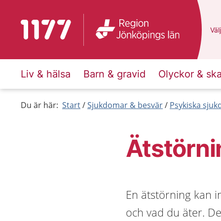
Till startsidan för 1177
Du 
Välj
Liv & hälsa
Barn & gravid
Olyckor & sk
Du är här:
Start
Sjukdomar & besvär
Psykiska sju
Ätstörni
En ätstörning kan 
och vad du äter. D