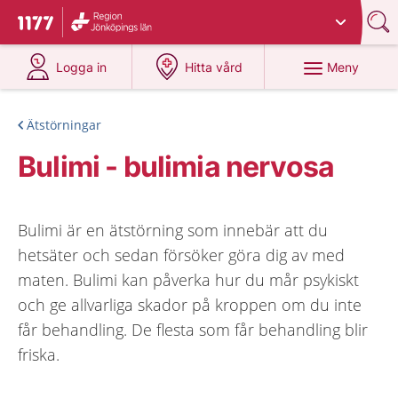
Du har valt region
Jönköpings län
.
Till startsidan för 1177
på 1177.se
på 1177.se
Meny
Logga in
Hitta vård
Ätstörningar
Bulimi - bulimia nervosa
Bulimi är en ätstörning som innebär att du
hetsäter och sedan försöker göra dig av med
maten. Bulimi kan påverka hur du mår psykiskt
och ge allvarliga skador på kroppen om du inte
får behandling. De flesta som får behandling blir
friska.