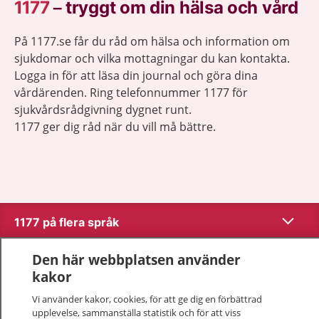
1177
–
tryggt om din hälsa och vård
På 1177.se får du råd om hälsa och information om
sjukdomar och vilka mottagningar du kan kontakta.
Logga in för att läsa din journal och göra dina
vårdärenden. Ring telefonnummer 1177 för
sjukvårdsrådgivning dygnet runt.
1177 ger dig råd när du vill må bättre.
Visa inn
1177 på flera språk
Visa inn
Den här webbplatsen använder
Om 1177
kakor
Visa inn
Kontakt
Vi använder kakor, cookies, för att ge dig en förbättrad
upplevelse, sammanställa statistik och för att viss