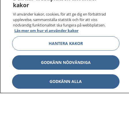
kakor
Vi använder kakor, cookies, för att ge dig en förbättrad
upplevelse, sammanställa statistik och för att viss
1177
–
tryggt om din hälsa och vård
nödvändig funktionalitet ska fungera på webbplatsen.
Läs mer om hur vi använder kakor
På 1177.se får du råd om hälsa och information om
sjukdomar och vilka mottagningar du kan kontakta.
HANTERA KAKOR
Logga in för att läsa din journal och göra dina
vårdärenden. Ring telefonnummer 1177 för
GODKÄNN NÖDVÄNDIGA
sjukvårdsrådgivning dygnet runt.
1177 ger dig råd när du vill må bättre.
GODKÄNN ALLA
Visa inn
1177 på flera språk
Visa inn
Om 1177