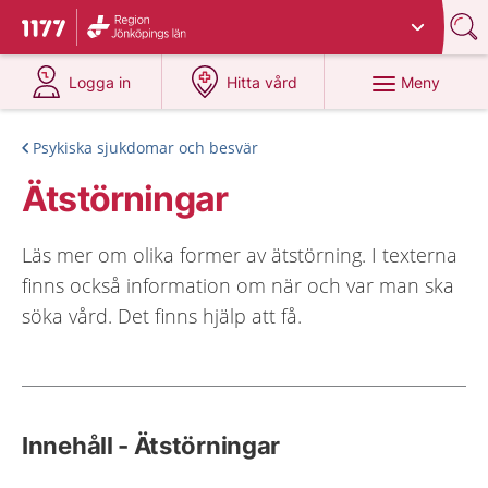
Du har valt region
Jönköpings län
.
Till startsidan för 1177
på 1177.se
på 1177.se
Meny
Logga in
Hitta vård
Psykiska sjukdomar och besvär
Ätstörningar
Läs mer om olika former av ätstörning. I texterna
finns också information om när och var man ska
söka vård. Det finns hjälp att få.
Innehåll - Ätstörningar