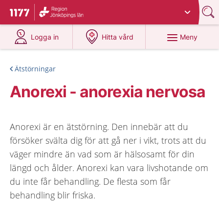
Du har valt region
Jönköpings län
.
Till startsidan för 1177
på 1177.se
på 1177.se
Meny
Logga in
Hitta vård
Ätstörningar
Anorexi - anorexia nervosa
Anorexi är en ätstörning. Den innebär att du
försöker svälta dig för att gå ner i vikt, trots att du
väger mindre än vad som är hälsosamt för din
längd och ålder. Anorexi kan vara livshotande om
du inte får behandling. De flesta som får
behandling blir friska.