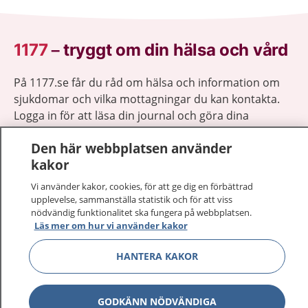
1177
–
tryggt om din hälsa och vård
På 1177.se får du råd om hälsa och information om
sjukdomar och vilka mottagningar du kan kontakta.
Logga in för att läsa din journal och göra dina
vårdärenden. Ring telefonnummer 1177 för
Den här webbplatsen använder
sjukvårdsrådgivning dygnet runt.
kakor
1177 ger dig råd när du vill må bättre.
Vi använder kakor, cookies, för att ge dig en förbättrad
upplevelse, sammanställa statistik och för att viss
nödvändig funktionalitet ska fungera på webbplatsen.
Läs mer om hur vi använder kakor
Visa inn
HANTERA KAKOR
1177 på flera språk
Visa inn
Om 1177
GODKÄNN NÖDVÄNDIGA