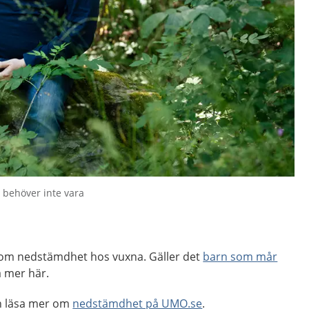
t behöver inte vara
 om nedstämdhet hos vuxna. Gäller det
barn som mår
a mer här.
an läsa mer om
nedstämdhet på UMO.se
.