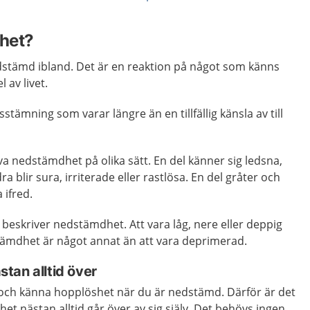
het?
edstämd ibland. Det är en reaktion på något som känns
l av livet.
tämning som varar längre än en tillfällig känsla av till
a nedstämdhet på olika sätt. En del känner sig ledsna,
ra blir sura, irriterade eller rastlösa. En del gråter och
 ifred.
eskriver nedstämdhet. Att vara låg, nere eller deppig
tämdhet är något annat än att vara deprimerad.
tan alltid över
och känna hopplöshet när du är nedstämd. Därför är det
et nästan alltid går över av sig själv. Det behövs ingen