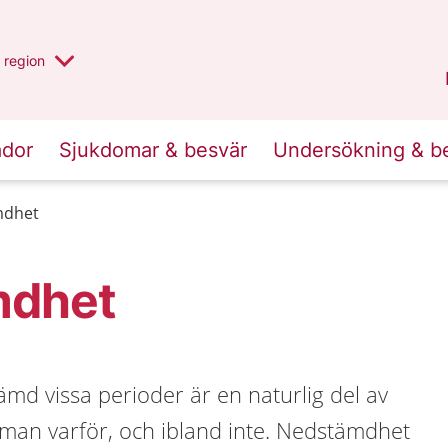
har valt region
en annan
region
Jönköpings län
.
ador
Sjukdomar & besvär
Undersökning & b
mdhet
mdhet
ämd vissa perioder är en naturlig del av
år man varför, och ibland inte. Nedstämdhet