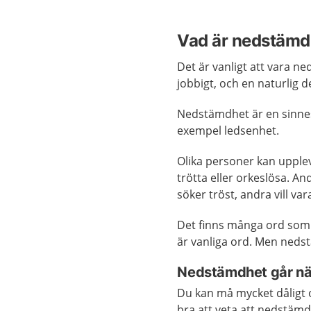
Vad är nedstämd
Det är vanligt att vara n
jobbigt, och en naturlig de
Nedstämdhet är en sinness
exempel ledsenhet.
Olika personer kan upplev
trötta eller orkeslösa. And
söker tröst, andra vill vara
Det finns många ord som b
är vanliga ord. Men neds
Nedstämdhet går näs
Du kan må mycket dåligt 
bra att veta att nedstämdh