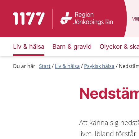
Till startsidan för 1177
Du 
Välj
Liv & hälsa
Barn & gravid
Olyckor & sk
Du är här:
Start
Liv & hälsa
Psykisk hälsa
Nedstä
Nedstä
Att känna sig nedst
livet. Ibland först