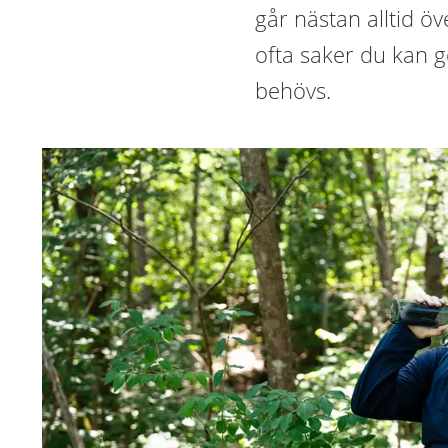
går nästan alltid öv
ofta saker du kan g
behövs.