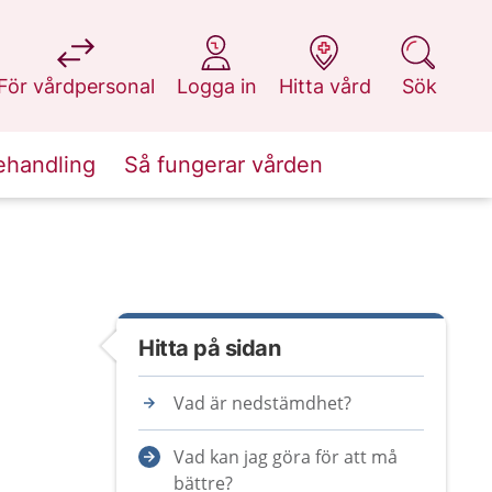
på 1177.se
på 1177.se
på 1177.se
på 1177.se
För vårdpersonal
Logga in
Hitta vård
Sök
ehandling
Så fungerar vården
Hitta på sidan
Vad är nedstämdhet?
Vad kan jag göra för att må
bättre?