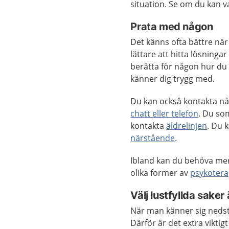
situation. Se om du kan v
Prata med någon
Det känns ofta bättre när
lättare att hitta lösning
berätta för någon hur du 
känner dig trygg med.
Du kan också kontakta n
chatt eller telefon
. Du so
kontakta
äldrelinjen
. Du 
närstående
.
Ibland kan du behöva me
olika former av
psykotera
Välj lustfyllda sake
När man känner sig nedst
Därför är det extra vikti