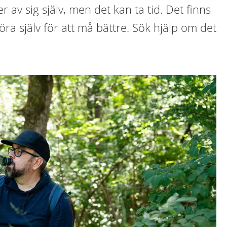
er av sig själv, men det kan ta tid. Det finns
öra själv för att må bättre. Sök hjälp om det