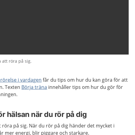
 att röra på sig.
rörelse i vardagen
får du tips om hur du kan göra för att
en. Texten
Börja träna
innehåller tips om hur du gör för
äningen.
r hälsan när du rör på dig
t röra på sig. När du rör på dig händer det mycket i
r mer energi, blir piggare och starkare.