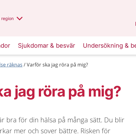
har valt region
en annan
region
Jönköpings län
.
ador
Sjukdomar & besvär
Undersökning & b
else räknas
Varför ska jag röra på mig?
ka jag röra på mig?
är bra för din hälsa på många sätt. Du blir
orkar mer och sover bättre. Risken för