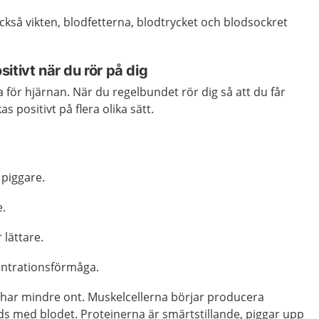
också vikten, blodfetterna, blodtrycket och blodsockret
itivt när du rör på dig
ra för hjärnan. När du regelbundet rör dig så att du får
 positivt på flera olika sätt.
 piggare.
e.
 lättare.
entrationsförmåga.
 har mindre ont. Muskelcellerna börjar producera
ds med blodet. Proteinerna är smärtstillande, piggar upp