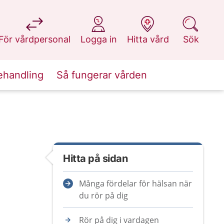
på 1177.se
på 1177.se
på 1177.se
på 1177.se
För vårdpersonal
Logga in
Hitta vård
Sök
ehandling
Så fungerar vården
Hitta på sidan
Många fördelar för hälsan när
du rör på dig
Rör på dig i vardagen