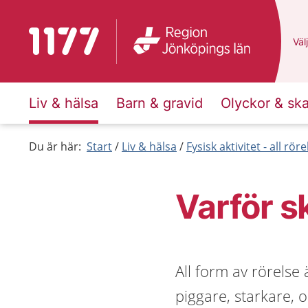
Till startsidan för 1177
Du 
Välj
Liv & hälsa
Barn & gravid
Olyckor & sk
Du är här:
Start
Liv & hälsa
Fysisk aktivitet - all rör
Varför s
All form av rörelse 
piggare, starkare, 