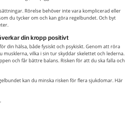
sättningar. Rörelse behöver inte vara komplicerad eller
er som du tycker om och kan göra regelbundet. Och byt
eter.
åverkar din kropp positivt
t för din hälsa, både fysiskt och psykiskt. Genom att röra
 musklerna, vilka i sin tur skyddar skelettet och lederna.
oppen och får bättre balans. Risken för att du ska falla och
gelbundet kan du minska risken för flera sjukdomar. Här
r