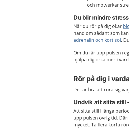
och motverkar stre
Du blir mindre stres
När du rör på dig ökar
bl
hand om sådant som kan v
adrenalin och kortisol
. D
Om du får upp pulsen reg
hjälpa dig orka mer i va
Rör på dig i vard
Det är bra att röra sig var
Undvik att sitta still
Att sitta still i långa per
upp pulsen övrig tid. Därf
mycket. Ta flera korta r