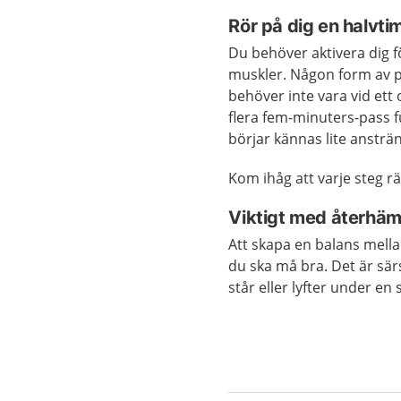
Rör på dig en halvt
Du behöver aktivera dig fö
muskler. Någon form av p
behöver inte vara vid ett 
flera fem-minuters-pass f
börjar kännas lite ansträ
Kom ihåg att varje steg rä
Viktigt med återhämt
Att skapa en balans mellan
du ska må bra. Det är särsk
står eller lyfter under en