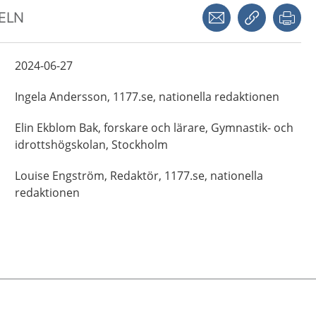
Dela via mejl
Kopiera län
Skr
KELN
2024-06-27
Ingela
Andersson,
1177.se, nationella redaktionen
Elin
Ekblom Bak,
forskare och lärare,
Gymnastik- och
idrottshögskolan,
Stockholm
Louise
Engström,
Redaktör,
1177.se, nationella
redaktionen