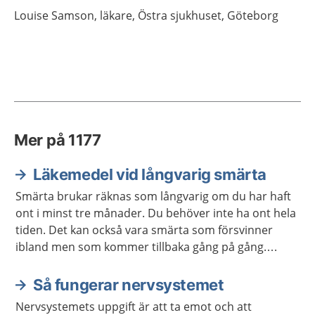
Louise
Samson,
läkare,
Östra sjukhuset,
Göteborg
Mer på 1177
Läkemedel vid långvarig smärta
Smärta brukar räknas som långvarig om du har haft
ont i minst tre månader. Du behöver inte ha ont hela
tiden. Det kan också vara smärta som försvinner
ibland men som kommer tillbaka gång på gång.
Eftersom läkemedel inte alltid hjälper vid långvarig
smärta kan du behöva en annan form av behandling.
Så fungerar nervsystemet
Nervsystemets uppgift är att ta emot och att