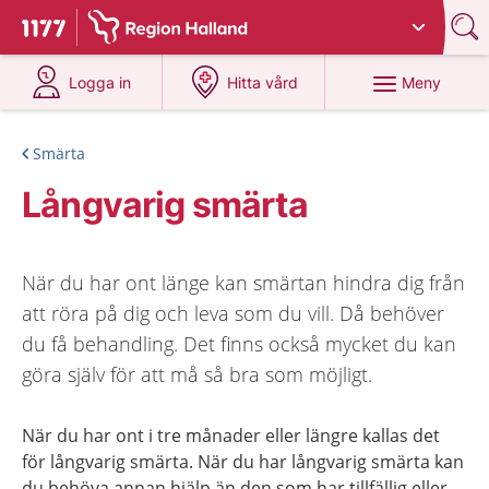
Du har valt region
Halland
.
Till startsidan för 1177
på 1177.se
på 1177.se
Meny
Logga in
Hitta vård
Smärta
Långvarig smärta
När du har ont länge kan smärtan hindra dig från
att röra på dig och leva som du vill. Då behöver
du få behandling. Det finns också mycket du kan
göra själv för att må så bra som möjligt.
När du har ont i tre månader eller längre kallas det
för långvarig smärta. När du har långvarig smärta kan
du behöva annan hjälp än den som har tillfällig eller