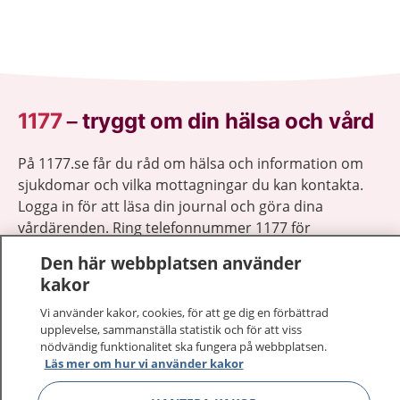
1177
–
tryggt om din hälsa och vård
På 1177.se får du råd om hälsa och information om
sjukdomar och vilka mottagningar du kan kontakta.
Logga in för att läsa din journal och göra dina
vårdärenden. Ring telefonnummer 1177 för
sjukvårdsrådgivning dygnet runt.
Den här webbplatsen använder
1177 ger dig råd när du vill må bättre.
kakor
Vi använder kakor, cookies, för att ge dig en förbättrad
upplevelse, sammanställa statistik och för att viss
nödvändig funktionalitet ska fungera på webbplatsen.
Läs mer om hur vi använder kakor
Visa inn
1177 på flera språk