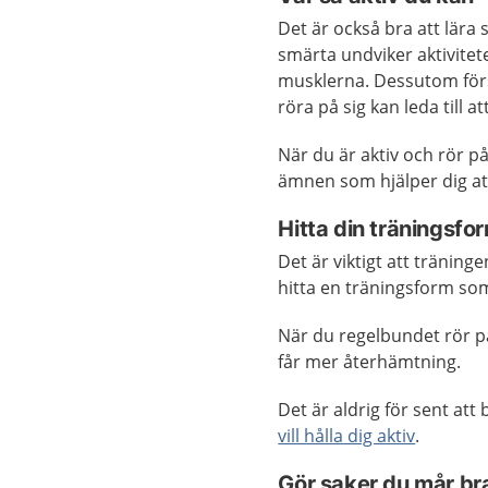
Det är också bra att lär
smärta undviker aktivitete
musklerna. Dessutom förs
röra på sig kan leda till a
När du är aktiv och rör p
ämnen som hjälper dig at
Hitta din träningsfo
Det är viktigt att träninge
hitta en träningsform som
När du regelbundet rör 
får mer återhämtning.
Det är aldrig för sent att 
vill hålla dig aktiv
.
Gör saker du mår br