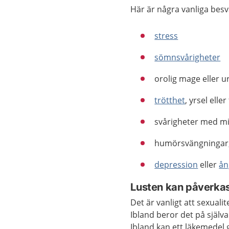
Här är några vanliga bes
stress
sömnsvårigheter
orolig mage eller u
trötthet
, yrsel elle
svårigheter med m
humörsvängningar, t
depression
eller
ån
Lusten kan påverka
Det är vanligt att sexual
Ibland beror det på själv
Ibland kan ett läkemedel 