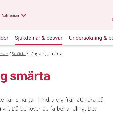
Du har valt region
Välj
en annan
region
Halland
.
ador
Sjukdomar & besvär
Undersökning & b
erver
Smärta
Långvarig smärta
ig smärta
e kan smärtan hindra dig från att röra på
 vill. Då behöver du få behandling. Det