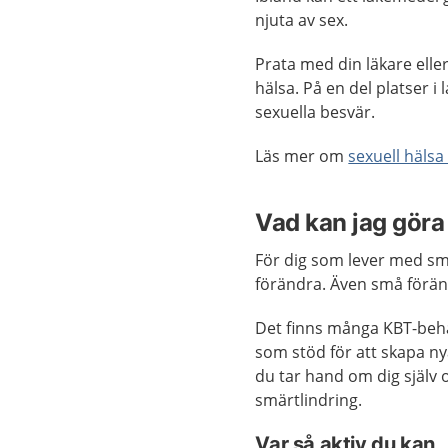
njuta av sex.
Prata med din läkare elle
hälsa. På en del platser i
sexuella besvär.
Läs mer om
sexuell hälsa
Vad kan jag göra 
För dig som lever med smä
förändra. Även små föränd
Det finns många KBT-beh
som stöd för att skapa ny
du tar hand om dig själv 
smärtlindring.
Var så aktiv du kan