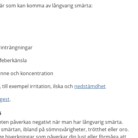
vär som kan komma av långvarig smärta:
rinträngningar
r feberkänsla
inne och koncentration
ill exempel irritation, ilska och
nedstämdhet
gest
.
s
iteten påverkas negativt när man har långvarig smärta.
a smärtan, ibland på sömnsvårigheter, trötthet eller oro.
ge biverkningar som påverkar din lust eller förmåga att