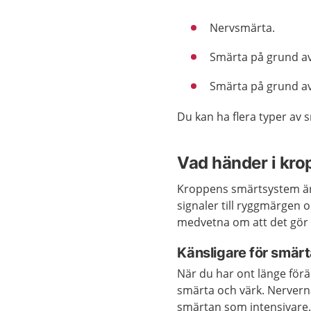
Nervsmärta.
Smärta på grund a
Smärta på grund av 
Du kan ha flera typer av 
Vad händer i kro
Kroppens smärtsystem är
signaler till ryggmärgen o
medvetna om att det gör 
Känsligare för smär
När du har ont länge för
smärta och värk. Nerverna 
smärtan som intensivare.