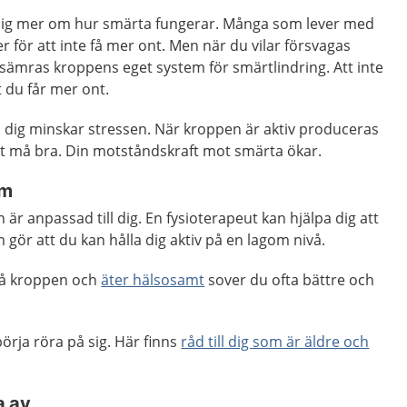
a sig mer om hur smärta fungerar. Många som lever med
r för att inte få mer ont. Men när du vilar försvagas
ämras kroppens eget system för smärtlindring. Att inte
tt du får mer ont.
å dig minskar stressen. När kroppen är aktiv produceras
t må bra. Din motståndskraft mot smärta ökar.
rm
n är anpassad till dig. En fysioterapeut kan hjälpa dig att
 gör att du kan hålla dig aktiv på en lagom nivå.
på kroppen och
äter hälsosamt
sover du ofta bättre och
börja röra på sig. Här finns
råd till dig som är äldre och
a av