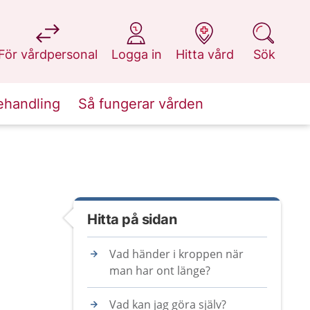
på 1177.se
på 1177.se
på 1177.se
på 1177.se
För vårdpersonal
Logga in
Hitta vård
Sök
ehandling
Så fungerar vården
Hitta på sidan
Vad händer i kroppen när
man har ont länge?
Vad kan jag göra själv?