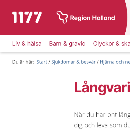
Till startsidan för 1177
Liv & hälsa
Barn & gravid
Olyckor & sk
Du är här:
Start
Sjukdomar & besvär
Hjärna och n
Långvar
När du har ont läng
dig och leva som du