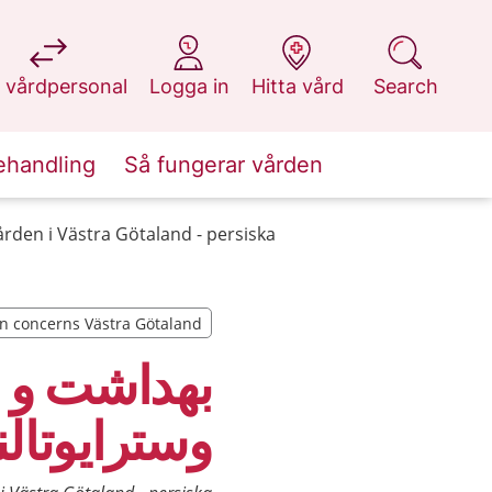
at 1177.se
at 1177.se
at 1177.se
at 1177.se
 vårdpersonal
Logga in
Hitta vård
Search
ehandling
Så fungerar vården
den i Västra Götaland - persiska
n concerns Västra Götaland
n concerns Västra Götaland
بهداشت و د
وسترایوتالن