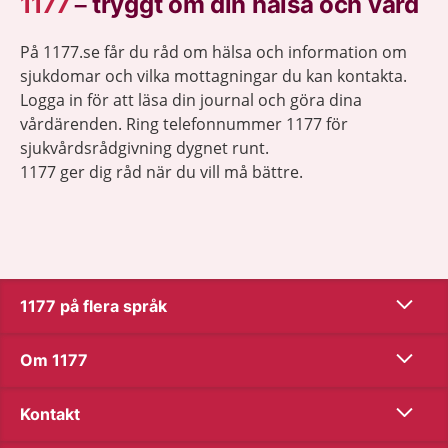
1177
–
tryggt om din hälsa och vård
På 1177.se får du råd om hälsa och information om
sjukdomar och vilka mottagningar du kan kontakta.
Logga in för att läsa din journal och göra dina
vårdärenden. Ring telefonnummer 1177 för
sjukvårdsrådgivning dygnet runt.
1177 ger dig råd när du vill må bättre.
Show co
1177 på flera språk
Show co
Om 1177
Show co
Kontakt