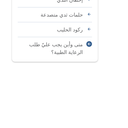
حلمات ثدي متصدعة
ركود الحليب
متى وأين يجب عليّ طلب
الرعاية الطبية؟