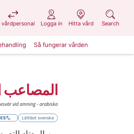
at 1177.se
at 1177.se
at 1177.se
at 1177.se
 vårdpersonal
Logga in
Hitta vård
Search
ehandling
Så fungerar vården
المصاعب ال
esvär vid amning - arabiska
GES
Lättläst svenska
من المعتاد التعر