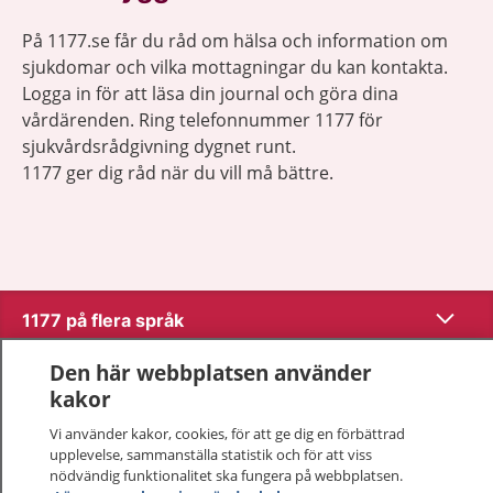
På 1177.se får du råd om hälsa och information om
sjukdomar och vilka mottagningar du kan kontakta.
Logga in för att läsa din journal och göra dina
vårdärenden. Ring telefonnummer 1177 för
sjukvårdsrådgivning dygnet runt.
1177 ger dig råd när du vill må bättre.
Visa inn
1177 på flera språk
Den här webbplatsen använder
Visa inn
Om 1177
kakor
Visa inn
Vi använder kakor, cookies, för att ge dig en förbättrad
Kontakt
upplevelse, sammanställa statistik och för att viss
nödvändig funktionalitet ska fungera på webbplatsen.