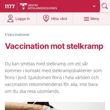
Du har valt region
Västra Götaland
.
Till startsidan för 1177
på 1177.se
på 1177.se
Meny
Logga in
Hitta vård
Vaccinationer
Vaccination mot stelkramp
Du kan smittas med stelkramp om ett sår
kommer i kontakt med stelkrampsbakterier som
finns i jord. Sjukdomen finns i hela världen och
vaccination rekommenderas för alla, inte bara
om du ska resa utomlands.