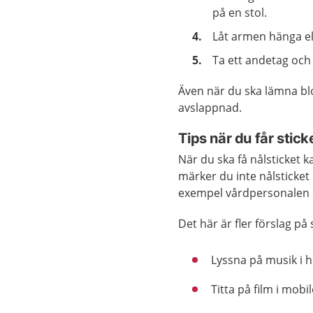
på en stol.
Låt armen hänga ell
Ta ett andetag och
Även när du ska lämna bl
avslappnad.
Tips när du får stick
När du ska få nålsticket 
märker du inte nålsticket 
exempel vårdpersonalen e
Det här är fler förslag på
Lyssna på musik i h
Titta på film i mobi