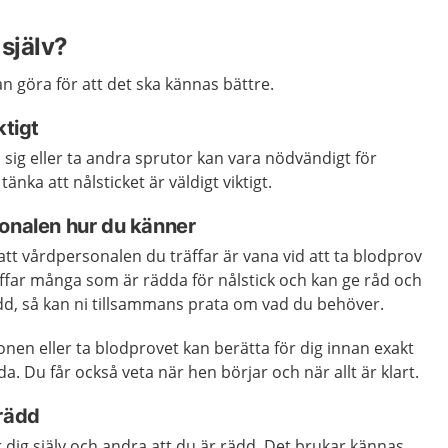
själv?
an göra för att det ska kännas bättre.
ktigt
 sig eller ta andra sprutor kan vara nödvändigt för
tänka att nålsticket är väldigt viktigt.
sonalen hur du känner
att vårdpersonalen du träffar är vana vid att ta blodprov
äffar många som är rädda för nålstick och kan ge råd och
ädd, så kan ni tillsammans prata om vad du behöver.
nen eller ta blodprovet kan berätta för dig innan exakt
 Du får också veta när hen börjar och när allt är klart.
 rädd
 dig själv och andra att du är rädd. Det brukar kännas