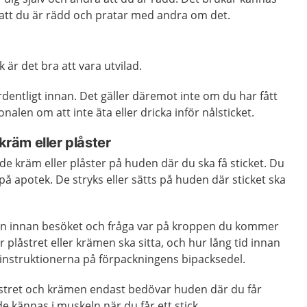
 att du är rädd och pratar med andra om det.
k är det bra att vara utvilad.
 ordentligt innan. Det gäller däremot inte om du har fått
nalen om att inte äta eller dricka inför nålsticket.
äm eller plåster
 kräm eller plåster på huden där du ska få sticket. Du
på apotek. De stryks eller sätts på huden där sticket ska
n innan besöket och fråga var på kroppen du kommer
ar plåstret eller krämen ska sitta, och hur lång tid innan
 instruktionerna på förpackningens bipacksedel.
låstret och krämen endast bedövar huden där du får
de kännas i muskeln när du får ett stick.