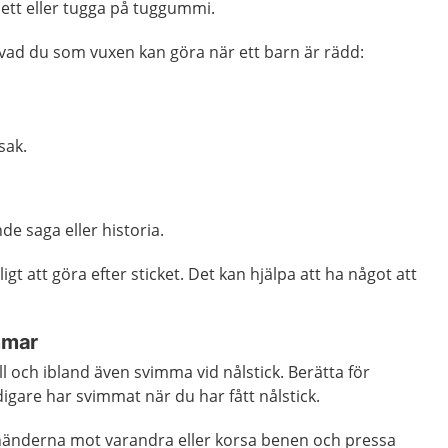
lett eller tugga på tuggummi.
vad du som vuxen kan göra när ett barn är rädd:
sak.
e saga eller historia.
igt att göra efter sticket. Det kan hjälpa att ha något att
mmar
ll och ibland även svimma vid nålstick. Berätta för
gare har svimmat när du har fått nålstick.
händerna mot varandra eller korsa benen och pressa