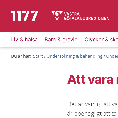
Till startsidan för 1177
Liv & hälsa
Barn & gravid
Olyckor & sk
Du är här:
Start
Undersökning & behandling
Under
Att vara 
Det är vanligt att v
är obehagligt att t