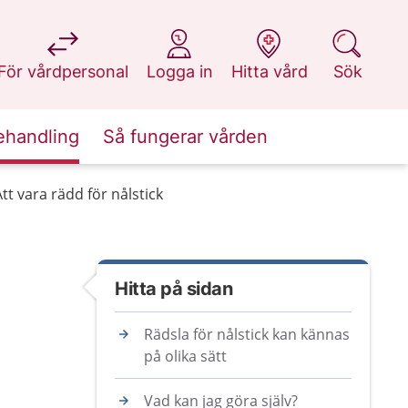
på 1177.se
på 1177.se
på 1177.se
på 1177.se
För vårdpersonal
Logga in
Hitta vård
Sök
ehandling
Så fungerar vården
Att vara rädd för nålstick
Hitta på sidan
Rädsla för nålstick kan kännas
på olika sätt
Vad kan jag göra själv?