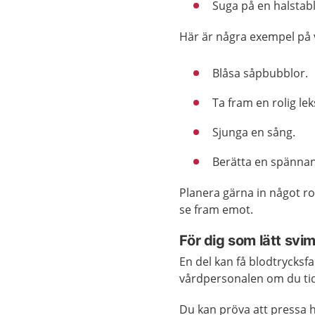
Suga på en halstab
Här är några exempel på 
Blåsa såpbubblor.
Ta fram en rolig lek
Sjunga en sång.
Berätta en spännand
Planera gärna in något rol
se fram emot.
För dig som lätt svi
En del kan få blodtrycksfa
vårdpersonalen om du tidi
Du kan pröva att pressa 