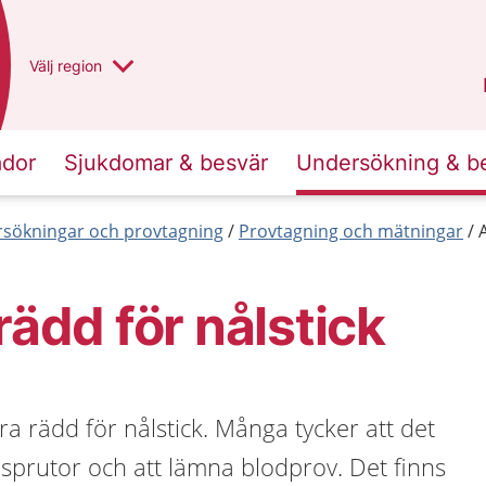
Du har valt region
Välj
en annan
region
Västra Götaland
.
ador
Sjukdomar & besvär
Undersökning & b
sökningar och provtagning
Provtagning och mätningar
rädd för nålstick
ara rädd för nålstick. Många tycker att det
a sprutor och att lämna blodprov. Det finns