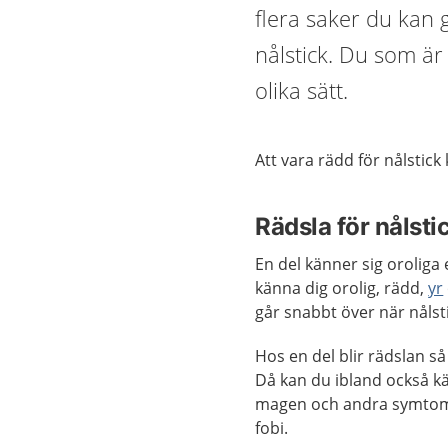
flera saker du kan 
nålstick. Du som är
olika sätt.
Att vara rädd för nålstick
Rädsla för nålsti
En del känner sig oroliga 
känna dig orolig, rädd,
yr
går snabbt över när nålsti
Hos en del blir rädslan s
Då kan du ibland också kän
magen och andra symto
fobi.