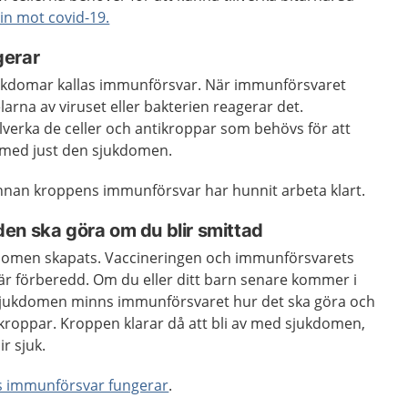
in mot covid-19.
gerar
ukdomar kallas immunförsvar. När immunförsvaret
rna av viruset eller bakterien reagerar det.
lverka de celler och antikroppar som behövs för att
 med just den sjukdomen.
innan kroppens immunförsvar har hunnit arbeta klart.
en ska göra om du blir smittad
domen skapats. Vaccineringen och immunförsvarets
är förberedd. Om du eller ditt barn senare kommer i
 sjukdomen minns immunförsvaret hur det ska göra och
ikroppar. Kroppen klarar då att bli av med sjukdomen,
ir sjuk.
s immunförsvar fungerar
.