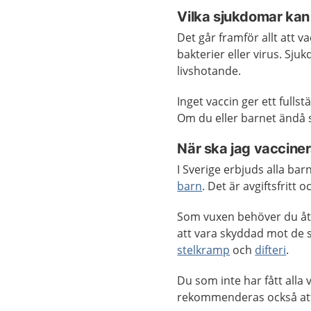
Vilka sjukdomar ka
Det går framför allt att 
bakterier eller virus. Sj
livshotande.
Inget vaccin ger ett full
Om du eller barnet ändå s
När ska jag vacciner
I Sverige erbjuds alla ba
barn
. Det är avgiftsfrit
Som vuxen behöver du åte
att vara skyddad mot de s
stelkramp
och
difteri
.
Du som inte har fått alla
rekommenderas också at