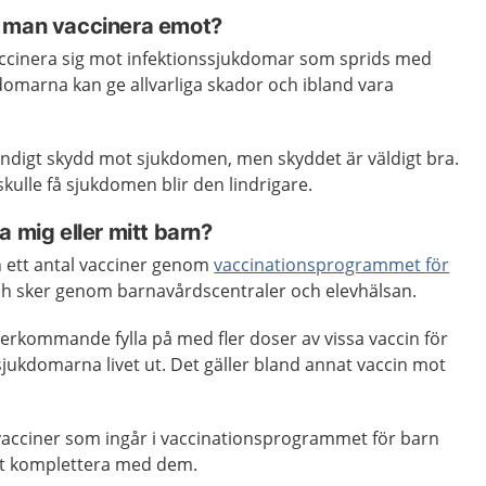
n man vaccinera emot?
vaccinera sig mot infektionssjukdomar som sprids med
ukdomarna kan ge allvarliga skador och ibland vara
ständigt skydd mot sjukdomen, men skyddet är väldigt bra.
kulle få sjukdomen blir den lindrigare.
a mig eller mitt barn?
rn ett antal vacciner genom
vaccinationsprogrammet för
t och sker genom barnavårdscentraler och elevhälsan.
rkommande fylla på med fler doser av vissa vaccin för
jukdomarna livet ut. Det gäller bland annat vaccin mot
 vacciner som ingår i vaccinationsprogrammet för barn
t komplettera med dem.