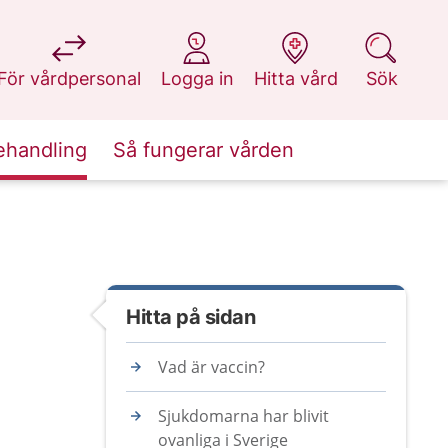
på 1177.se
på 1177.se
på 1177.se
på 1177.se
För vårdpersonal
Logga in
Hitta vård
Sök
ehandling
Så fungerar vården
Hitta på sidan
Vad är vaccin?
Sjukdomarna har blivit
ovanliga i Sverige