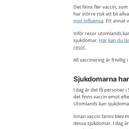
Det finns fler vaccin, so
har större risk att bli al
mot influensa
. Ett annat 
Inför resor utomlands ka
sjukdomar.
Här kan du l
resor
.
All vaccinering är frivillig 
Sjukdomarna har b
I dag är det få personer
det finns vaccin emot eft
Utomlands kan sjukdomar
Innan vaccin fanns blev m
dessa sjukdomar. I dag ä