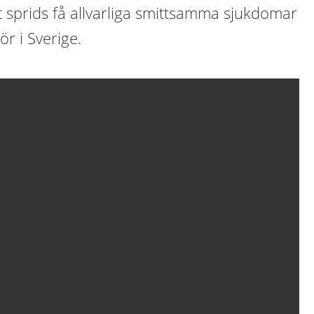
det sprids få allvarliga smittsamma sjukdomar
ör i Sverige.