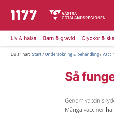
Till startsidan för 1177
Liv & hälsa
Barn & gravid
Olyckor & sk
Du är här:
Start
Undersökning & behandling
Vacci
Så funge
Genom vaccin skydd
Många vacciner har 