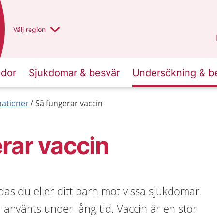
Du har valt region
Välj
en annan
region
Västra Götaland
.
ador
Sjukdomar & besvär
Undersökning & b
nationer
Så fungerar vaccin
rar vaccin
as du eller ditt barn mot vissa sjukdomar.
använts under lång tid. Vaccin är en stor