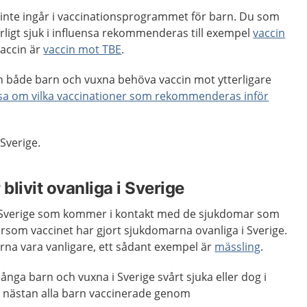
m inte ingår i vaccinationsprogrammet för barn. Du som
lvarligt sjuk i influensa rekommenderas till exempel
vaccin
vaccin är
vaccin mot TBE
.
n både barn och vuxna behöva vaccin mot ytterligare
äsa om vilka vaccinationer som rekommenderas inför
i Sverige.
livit ovanliga i Sverige
 i Sverige som kommer i kontakt med de sjukdomar som
ersom vaccinet har gjort sjukdomarna ovanliga i Sverige.
na vara vanligare, ett sådant exempel är
mässling
.
ånga barn och vuxna i Sverige svårt sjuka eller dog i
r nästan alla barn vaccinerade genom