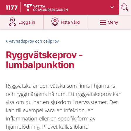
Du har valt region
Västra Götaland
.
Till startsidan för 1177
på 1177.se
på 1177.se
Meny
Logga in
Hitta vård
Vävnadsprov och cellprov
Ryggvätskeprov -
lumbalpunktion
Ryggvätska är den vätska som finns i hjärnans
och ryggmärgens hålrum. Ett ryggvätskeprov kan
visa om du har en sjukdom i nervsystemet. Det
kan till exempel vara en infektion, en
inflammation eller en specifik form av
hjärnblödning. Provet kallas ibland