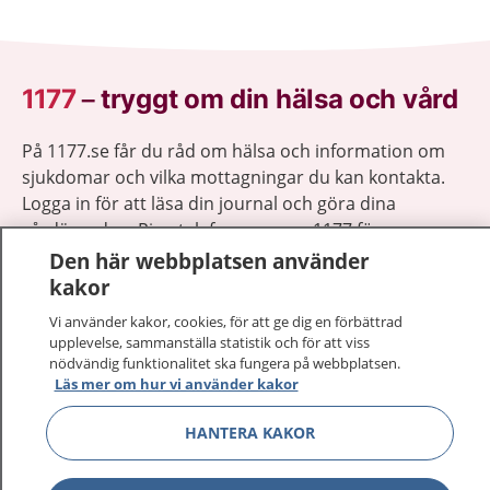
1177
–
tryggt om din hälsa och vård
På 1177.se får du råd om hälsa och information om
sjukdomar och vilka mottagningar du kan kontakta.
Logga in för att läsa din journal och göra dina
vårdärenden. Ring telefonnummer 1177 för
sjukvårdsrådgivning dygnet runt.
Den här webbplatsen använder
1177 ger dig råd när du vill må bättre.
kakor
Vi använder kakor, cookies, för att ge dig en förbättrad
upplevelse, sammanställa statistik och för att viss
nödvändig funktionalitet ska fungera på webbplatsen.
Läs mer om hur vi använder kakor
Visa inn
1177 på flera språk
HANTERA KAKOR
Visa inn
Om 1177