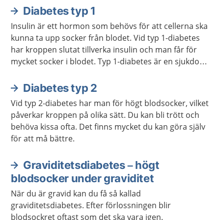
Diabetes typ 1
Aktuella artiklar
Insulin är ett hormon som behövs för att cellerna ska
kunna ta upp socker från blodet. Vid typ 1-diabetes
har kroppen slutat tillverka insulin och man får för
mycket socker i blodet. Typ 1-diabetes är en sjukdom
man har hela livet. Man behöver få behandling med
insulin och kontrollera blodsockret regelbundet.
Diabetes typ 2
Vid typ 2-diabetes har man för högt blodsocker, vilket
påverkar kroppen på olika sätt. Du kan bli trött och
behöva kissa ofta. Det finns mycket du kan göra själv
för att må bättre.
Graviditetsdiabetes – högt
blodsocker under graviditet
När du är gravid kan du få så kallad
graviditetsdiabetes. Efter förlossningen blir
blodsockret oftast som det ska vara igen.