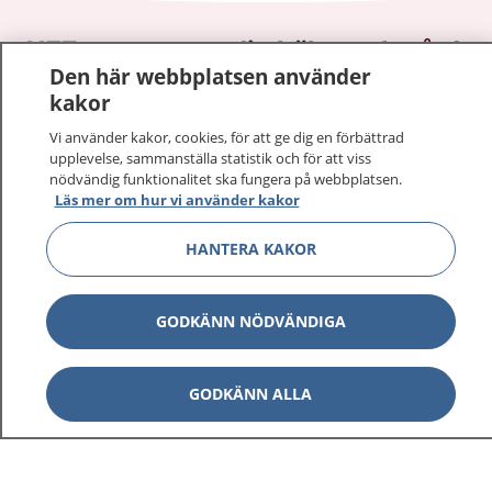
1177
–
tryggt om din hälsa och vård
Den här webbplatsen använder
kakor
På 1177.se får du råd om hälsa och information om
sjukdomar och vilka mottagningar du kan kontakta.
Vi använder kakor, cookies, för att ge dig en förbättrad
Logga in för att läsa din journal och göra dina
upplevelse, sammanställa statistik och för att viss
nödvändig funktionalitet ska fungera på webbplatsen.
vårdärenden. Ring telefonnummer 1177 för
Läs mer om hur vi använder kakor
sjukvårdsrådgivning dygnet runt.
1177 ger dig råd när du vill må bättre.
HANTERA KAKOR
GODKÄNN NÖDVÄNDIGA
Visa inn
1177 på flera språk
GODKÄNN ALLA
Visa inn
Om 1177