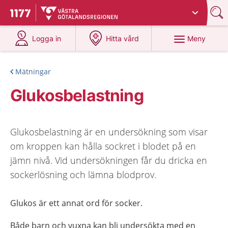
Du har valt region
Västra Götaland
.
Till startsidan för 1177
på 1177.se
på 1177.se
Meny
Logga in
Hitta vård
Mätningar
Glukosbelastning
Glukosbelastning är en undersökning som visar
om kroppen kan hålla sockret i blodet på en
jämn nivå. Vid undersökningen får du dricka en
sockerlösning och lämna blodprov.
Glukos är ett annat ord för socker.
Både barn och vuxna kan bli undersökta med en