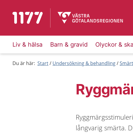
Till startsidan för 1177
Liv & hälsa
Barn & gravid
Olyckor & sk
Du är här:
Start
Undersökning & behandling
Smärt
Ryggmär
Ryggmärgsstimuleri
långvarig smärta. 