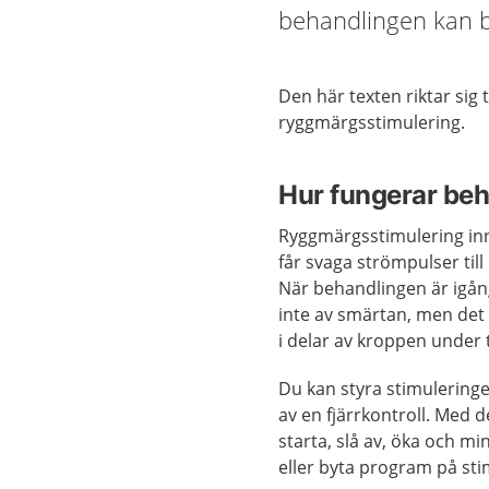
behandlingen kan b
Den här texten riktar sig
ryggmärgsstimulering.
Hur fungerar be
Ryggmärgsstimulering in
får svaga strömpulser til
När behandlingen är igå
inte av smärtan, men det k
i delar av kroppen under 
Du kan styra stimulering
av en fjärrkontroll. Med 
starta, slå av, öka och mi
eller byta program på sti