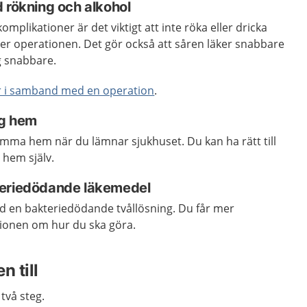
 rökning och alkohol
omplikationer är det viktigt att inte röka eller dricka
fter operationen. Det gör också att såren läker snabbare
g snabbare.
r i samband med en operation
.
ig hem
omma hem när du lämnar sjukhuset. Du kan ha rätt till
a hem själv.
teriedödande läkemedel
d en bakteriedödande tvållösning. Du får mer
ionen om hur du ska göra.
n till
två steg.