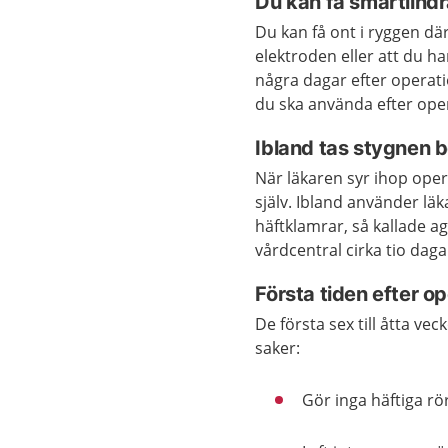
Du kan få smärtlind
Du kan få ont i ryggen dä
elektroden eller att du ha
några dagar efter operat
du ska använda efter ope
Ibland tas stygnen b
När läkaren syr ihop ope
själv. Ibland använder läk
häftklamrar, så kallade ag
vårdcentral cirka tio dag
Första tiden efter o
De första sex till åtta v
saker:
Gör inga häftiga rör