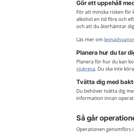
Gör ett uppehåll med
För att minska risken för k
alkohol en tid före och e
och att du återhämtar di
Läs mer om
levnadsvano
Planera hur du tar d
Planera för hur du kan k
sjukresa
. Du ska inte kör
Tvätta dig med bak
Du behöver tvätta dig me
information innan operat
Så går operatione
Operationen genomförs i 