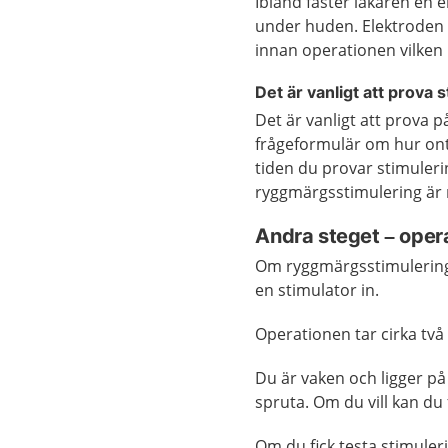
Ibland fäster läkaren en e
under huden. Elektroden ta
innan operationen vilke
Det är vanligt att prova 
Det är vanligt att prova på
frågeformulär om hur ont
tiden du provar stimule
ryggmärgsstimulering är r
Andra steget – oper
Om ryggmärgsstimulering
en stimulator in.
Operationen tar cirka två
Du är vaken och ligger p
spruta. Om du vill kan du
Om du fick testa stimule