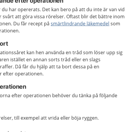
rande efter operationen
r du har opererats. Det kan bero på att du inte är van vid
r svårt att göra vissa rörelser. Oftast blir det bättre inom
ionen. Du får recept på
smärtlindrande läkemedel
som
rationen.
ort
rationssåret kan hen använda en tråd som löser upp sig
aren istället en annan sorts tråd eller en slags
raffer. Då får du hjälp att ta bort dessa på en
ar efter operationen.
perationen
eckorna efter operationen behöver du tänka på följande
elser, till exempel att vrida eller böja ryggen.