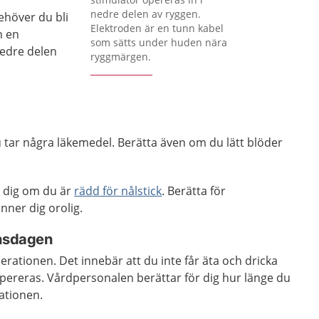
nedre delen av ryggen.
ehöver du bli
Elektroden är en tunn kabel
h en
som sätts under huden nära
nedre delen
ryggmärgen.
 tar några läkemedel. Berätta även om du lätt blöder
 dig om du är
rädd för nålstick
. Berätta för
ner dig orolig.
onsdagen
erationen. Det innebär att du inte får äta och dricka
reras. Vårdpersonalen berättar för dig hur länge du
ationen.