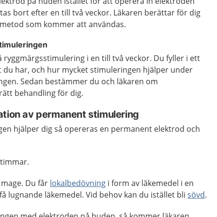
lektrod på huden istället för att operera in elektroden
s bort efter en till två veckor. Läkaren berättar för dig
n metod som kommer att användas.
stimuleringen
 ryggmärgsstimulering i en till två veckor. Du fyller i ett
 du har, och hur mycket stimuleringen hjälper under
ringen. Sedan bestämmer du och läkaren om
ätt behandling för dig.
ation av permanent stimulering
en hjälper dig så opereras en permanent elektrod och
 timmar.
å mage. Du får
lokalbedövning
i form av läkemedel i en
 få lugnande läkemedel. Vid behov kan du istället bli
sövd
.
ringen med elektroden på huden, så kommer läkaren