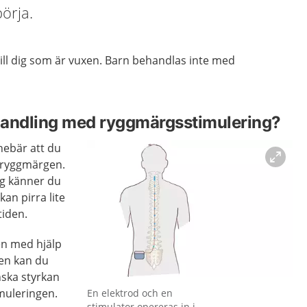
örja.
 till dig som är vuxen. Barn behandlas inte med
handling med ryggmärgsstimulering?
nebär att du
l ryggmärgen.
ng känner du
an pirra lite
tiden.
en med hjälp
den kan du
nska styrkan
Förstora bilden
muleringen.
En elektrod och en
stimulator opereras in i