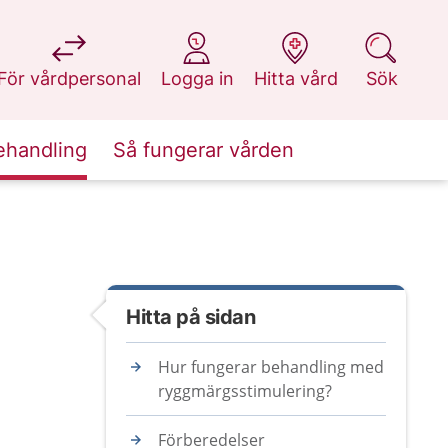
på 1177.se
på 1177.se
på 1177.se
på 1177.se
För vårdpersonal
Logga in
Hitta vård
Sök
ehandling
Så fungerar vården
Hitta på sidan
Hur fungerar behandling med
ryggmärgsstimulering?
Förberedelser