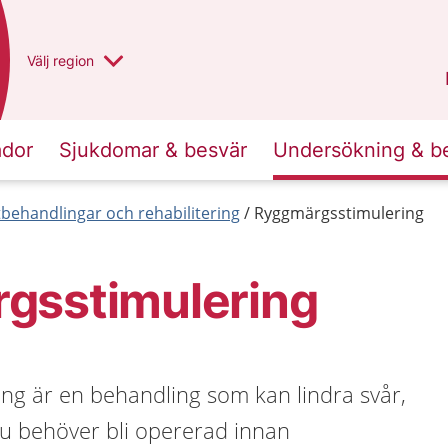
Du har valt region
Välj
en annan
region
Västra Götaland
.
ador
Sjukdomar & besvär
Undersökning & b
behandlingar och rehabilitering
Ryggmärgsstimulering
gsstimulering
ng är en behandling som kan lindra svår,
Du behöver bli opererad innan