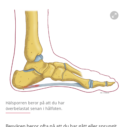
Förstora bilden
Hälsporren beror på att du har
överbelastat senan i hålfoten.
Besvären beror ofta på att du har gått eller sprungit