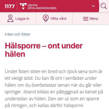
Du har valt region
Västra Götaland
.
Till startsidan för 1177
på 1177.se
på 1177.se
Meny
Logga in
Hitta vård
Ben och fötter
Hälsporre – ont under
hälen
Under foten sitter en bred och tjock sena som är
ett viktigt stöd. Du kan få ont i senfästet under
hälen om du överbelastar senan när du går eller
springer. Ibland bildas en påbyggnad av benet på
undersidan av hälen. Den ser ut som en sporre
på röntgen, och kallas därför hälsporre.