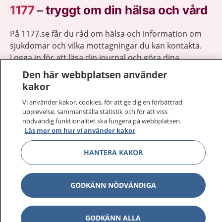
1177
–
tryggt om din hälsa och vård
På 1177.se får du råd om hälsa och information om
sjukdomar och vilka mottagningar du kan kontakta.
Logga in för att läsa din journal och göra dina
vårdärenden. Ring telefonnummer 1177 för
Den här webbplatsen använder
sjukvårdsrådgivning dygnet runt.
kakor
1177 ger dig råd när du vill må bättre.
Vi använder kakor, cookies, för att ge dig en förbättrad
upplevelse, sammanställa statistik och för att viss
nödvändig funktionalitet ska fungera på webbplatsen.
Läs mer om hur vi använder kakor
HANTERA KAKOR
Visa inn
1177 på flera språk
Visa inn
GODKÄNN NÖDVÄNDIGA
Om 1177
Visa inn
Kontakt
GODKÄNN ALLA