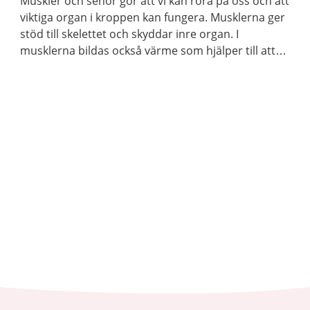
Muskler och senor gör att vi kan röra på oss och att
viktiga organ i kroppen kan fungera. Musklerna ger
stöd till skelettet och skyddar inre organ. I
musklerna bildas också värme som hjälper till att
hålla kroppstemperaturen på en lagom nivå.