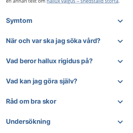
en annan text om
hallux valgus – snedställd stortå
.
Symtom
När och var ska jag söka vård?
Vad beror hallux rigidus på?
Vad kan jag göra själv?
Råd om bra skor
Undersökning