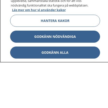
upplevelse, sammanställa statistik och för att viss
1177 ger dig råd när du vill må bättre.
nödvändig funktionalitet ska fungera på webbplatsen.
Läs mer om hur vi använder kakor
HANTERA KAKOR
Visa inn
1177 på flera språk
GODKÄNN NÖDVÄNDIGA
Visa inn
Om 1177
GODKÄNN ALLA
Visa inn
Kontakt
Behandling av personuppgifter
Hantering av kakor
Inställningar för kakor