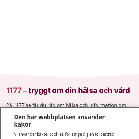
1177
–
tryggt om din hälsa och vård
På 1177.se får du råd om hälsa och information om
sjukdomar och vilka mottagningar du kan kontakta.
Den här webbplatsen använder
Logga in för att läsa din journal och göra dina
kakor
vårdärenden. Ring telefonnummer 1177 för
Vi använder kakor, cookies, för att ge dig en förbättrad
sjukvårdsrådgivning dygnet runt.