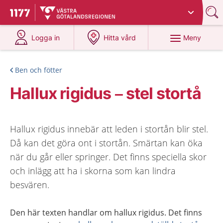
Du har valt region
Västra Götaland
.
Till startsidan för 1177
på 1177.se
på 1177.se
Meny
Logga in
Hitta vård
Ben och fötter
Hallux rigidus – stel stortå
Hallux rigidus innebär att leden i stortån blir stel.
Då kan det göra ont i stortån. Smärtan kan öka
när du går eller springer. Det finns speciella skor
och inlägg att ha i skorna som kan lindra
besvären.
Den här texten handlar om
hallux
rigidus
. Det finns