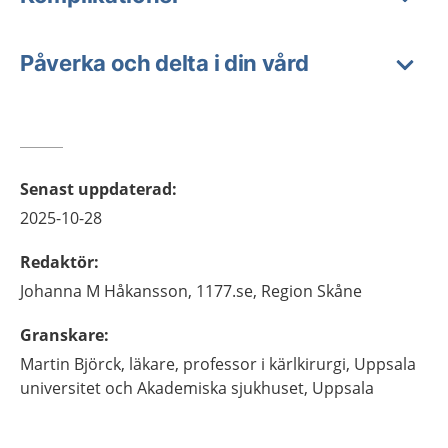
Påverka och delta i din vård
Senast uppdaterad
:
2025-10-28
Redaktör
:
Johanna M
Håkansson,
1177.se, Region Skåne
Granskare
:
Martin
Björck,
läkare, professor i kärlkirurgi,
Uppsala
universitet och Akademiska sjukhuset,
Uppsala