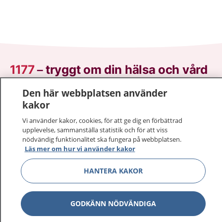
1177
–
tryggt om din hälsa och vård
Den här webbplatsen använder
På 1177.se får du råd om hälsa och information om
kakor
sjukdomar och vilka mottagningar du kan kontakta.
Logga in för att läsa din journal och göra dina
Vi använder kakor, cookies, för att ge dig en förbättrad
vårdärenden. Ring telefonnummer 1177 för
upplevelse, sammanställa statistik och för att viss
nödvändig funktionalitet ska fungera på webbplatsen.
sjukvårdsrådgivning dygnet runt.
Läs mer om hur vi använder kakor
1177 ger dig råd när du vill må bättre.
HANTERA KAKOR
GODKÄNN NÖDVÄNDIGA
Visa inn
1177 på flera språk