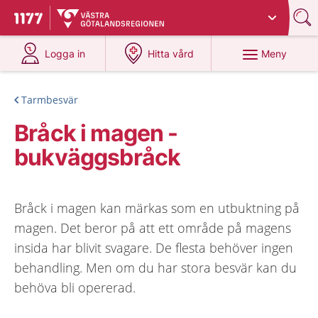
Du har valt region
Västra Götaland
.
Till startsidan för 1177
på 1177.se
på 1177.se
Meny
Logga in
Hitta vård
Tarmbesvär
Bråck i magen -
bukväggsbråck
Bråck i magen kan märkas som en utbuktning på
magen. Det beror på att ett område på magens
insida har blivit svagare. De flesta behöver ingen
behandling. Men om du har stora besvär kan du
behöva bli opererad.