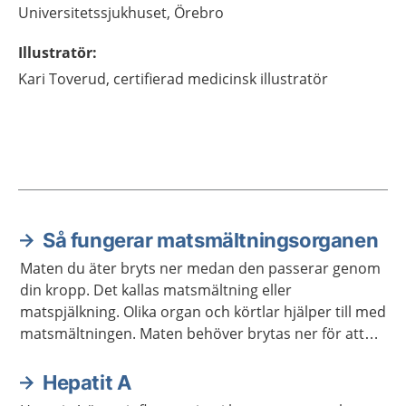
Universitetssjukhuset, Örebro
Illustratör
:
Kari
Toverud,
certifierad medicinsk illustratör
Så fungerar matsmältningsorganen
Aktuella artiklar
Maten du äter bryts ner medan den passerar genom
din kropp. Det kallas matsmältning eller
matspjälkning. Olika organ och körtlar hjälper till med
matsmältningen. Maten behöver brytas ner för att
kroppen ska kunna ta upp näringen som maten
innehåller.
Hepatit A