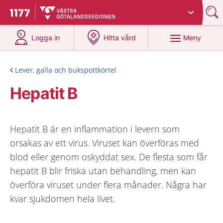
Du har valt region
Västra Götaland
.
Till startsidan för 1177
på 1177.se
på 1177.se
Meny
Logga in
Hitta vård
Lever, galla och bukspottkörtel
Hepatit B
Hepatit B är en inflammation i levern som
orsakas av ett virus. Viruset kan överföras med
blod eller genom oskyddat sex. De flesta som får
hepatit B blir friska utan behandling, men kan
överföra viruset under flera månader. Några har
kvar sjukdomen hela livet.