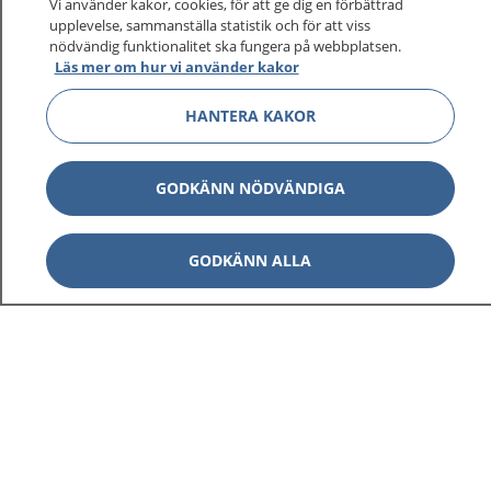
Vi använder kakor, cookies, för att ge dig en förbättrad
upplevelse, sammanställa statistik och för att viss
nödvändig funktionalitet ska fungera på webbplatsen.
Läs mer om hur vi använder kakor
Visa inn
1177 på flera språk
HANTERA KAKOR
Visa inn
Om 1177
Visa inn
GODKÄNN NÖDVÄNDIGA
Kontakt
GODKÄNN ALLA
Behandling av personuppgifter
Hantering av kakor
Inställningar för kakor
1177 – en tjänst från
Inera.