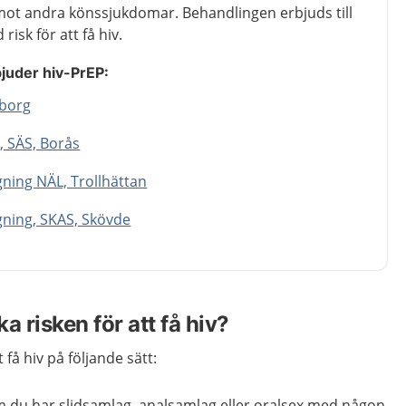
mot andra könssjukdomar. Behandlingen erbjuds till
isk för att få hiv.
juder hiv-PrEP:
eborg
 SÄS, Borås
ning NÄL, Trollhättan
gning, SKAS, Skövde
a risken för att få hiv?
få hiv på följande sätt:
 du har slidsamlag, analsamlag eller oralsex med någon