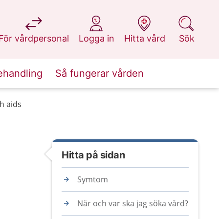
på 1177.se
på 1177.se
på 1177.se
på 1177.se
För vårdpersonal
Logga in
Hitta vård
Sök
ehandling
Så fungerar vården
h aids
Hitta på sidan
Symtom
När och var ska jag söka vård?