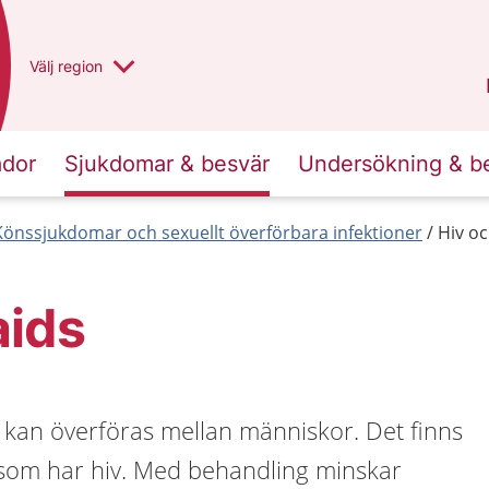
Du har valt region
Välj
en annan
region
Västra Götaland
.
ador
Sjukdomar & besvär
Undersökning & b
Könssjukdomar och sexuellt överförbara infektioner
Hiv oc
aids
m kan överföras mellan människor. Det finns
 som har hiv. Med behandling minskar