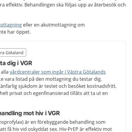
ra effektiv. Behandlingen ska följas upp av återbesök och
ottagning
eller en akutmottagning om
nte har öppet.
illägget från region Västra Götaland
stra Götaland
egion Västra Götaland
ta dig i VGR
 alla
vårdcentraler som ingår i Västra Götalands
te vara listad på den mottagning du testar dig.
änfarlig sjukdom är testet och besöket kostnadsfritt.
lt privat och egenfinansierad tillåts att ta ut en
ndling mot hiv i VGR
onsprofylax) är en förebyggande behandling som
att få hiv vid oskyddat sex. Hiv-PrEP är effektiv mot