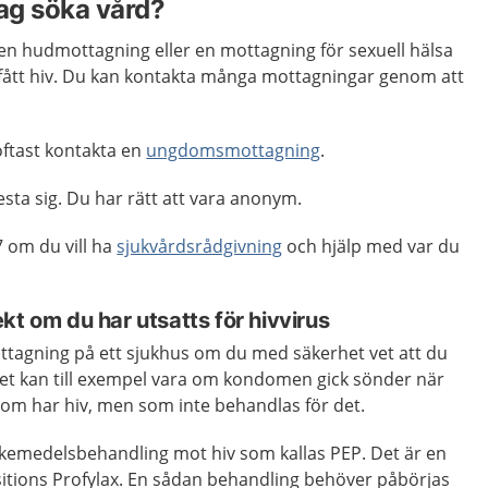
jag söka vård?
en hudmottagning eller en mottagning för sexuell hälsa
 fått hiv. Du kan kontakta många mottagningar genom att
ftast kontakta en
ungdomsmottagning
.
esta sig. Du har rätt att vara anonym.
 om du vill ha
sjukvårdsrådgivning
och hjälp med var du
kt om du har utsatts för hivvirus
ttagning på ett sjukhus om du med säkerhet vet att du
 Det kan till exempel vara om kondomen gick sönder när
m har hiv, men som inte behandlas för det.
g läkemedelsbehandling mot hiv som kallas PEP. Det är en
sitions Profylax. En sådan behandling behöver påbörjas