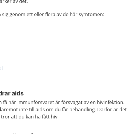
ärker av det.
a sig genom ett eller flera av de här symtomen:
et
drar aids
n få när immunförsvaret är försvagat av en hivinfektion.
däremot inte till aids om du får behandling. Därför är det
 tror att du kan ha fått hiv.