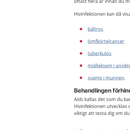
oftast flera år innan du m
Hivinfektionen kan då vis
bältros
lymfkörtelcancer
tuberkulos
mjälleksem i ansikt
svamp i munnen
.
Behandlingen förhin
Aids kallas det som du ka
Hivinfektionen utvecklas 
viktigt att testa dig om du