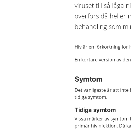
viruset till så låga 
överförs då heller 
behandling som mins
Hiv är en förkortning fö
En kortare version av den
Symtom
Det vanligaste är att int
tidiga symtom.
Tidiga symtom
Vissa märker av symtom två 
primär hivinfektion.
Då ka