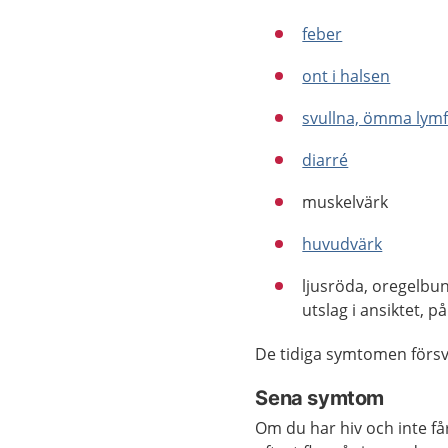
feber
ont i halsen
svullna, ömma lymf
diarré
muskelvärk
huvudvärk
ljusröda, oregelbu
utslag i ansiktet, 
De tidiga symtomen försvin
Sena symtom
Om du har hiv och inte få