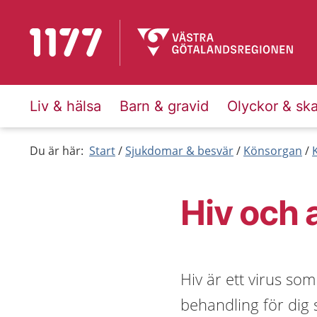
Till startsidan för 1177
Liv & hälsa
Barn & gravid
Olyckor & sk
Du är här:
Start
Sjukdomar & besvär
Könsorgan
Hiv och 
Hiv är ett virus so
behandling för dig