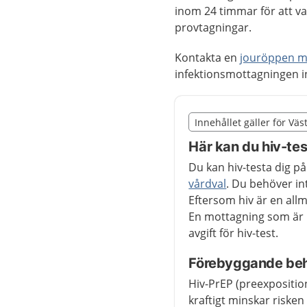
inom 24 timmar för att va
provtagningar.
Kontakta en
jouröppen m
infektionsmottagningen i
Slut på det regionala t
Innehållet gäller för Vä
Nedan innehåll gäller r
Här kan du hiv-tes
Du kan hiv-testa dig på
vårdval
. Du behöver in
Eftersom hiv är en allm
En mottagning som är he
avgift för hiv-test.
Förebyggande beha
Hiv-PrEP (preexpositi
kraftigt minskar risken 