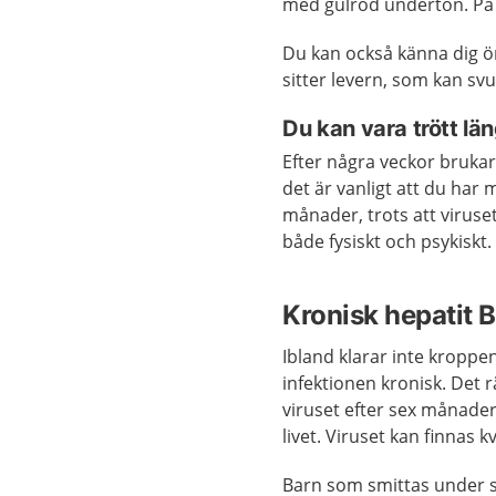
med gulröd underton. På 
Du kan också känna dig ö
sitter levern, som kan sv
Du kan vara trött lä
Efter några veckor bruka
det är vanligt att du har 
månader, trots att viruset
både fysiskt och psykiskt.
Kronisk hepatit B
Ibland klarar inte kroppe
infektionen kronisk. Det 
viruset efter sex månader.
livet. Viruset kan finnas 
Barn som smittas under sit