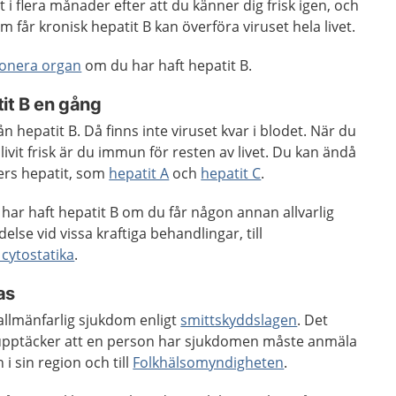
 i flera månader efter att du känner dig frisk igen, och
 får kronisk hepatit B kan överföra viruset hela livet.
onera organ
om du har haft hepatit B.
it B en gång
från hepatit B. Då finns inte viruset kvar i blodet. När du
ivit frisk är du immun för resten av livet. Du kan ändå
ters hepatit, som
hepatit A
och
hepatit C
.
u har haft hepatit B om du får någon annan allvarlig
lse vid vissa kraftiga behandlingar, till
cytostatika
.
as
allmänfarlig sjukdom enligt
smittskyddslagen
. Det
 upptäcker att en person har sjukdomen måste anmäla
 i sin region och till
Folkhälsomyndigheten
.