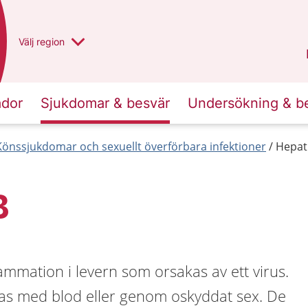
Du har valt region
Välj
en annan
region
Västra Götaland
.
ador
Sjukdomar & besvär
Undersökning & b
Könssjukdomar och sexuellt överförbara infektioner
Hepati
B
lammation i levern som orsakas av ett virus.
ras med blod eller genom oskyddat sex. De