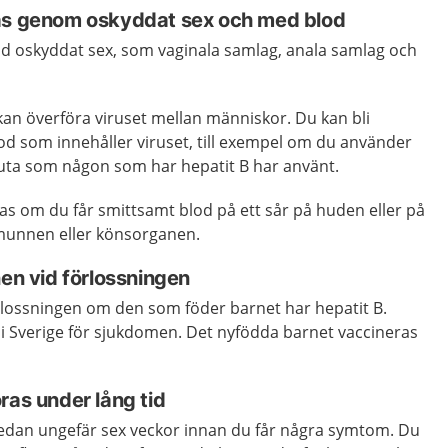
ras genom oskyddat sex och med blod
vid oskyddat sex, som vaginala samlag, anala samlag och
n överföra viruset mellan människor. Du kan bli
lod som innehåller viruset, till exempel om du använder
spruta som någon som har hepatit B har använt.
as om du får smittsamt blod på ett sår på huden eller på
munnen eller könsorganen.
nen vid förlossningen
örlossningen om den som föder barnet har hepatit B.
a i Sverige för sjukdomen. Det nyfödda barnet vaccineras
ras under lång tid
redan ungefär sex veckor innan du får några symtom. Du