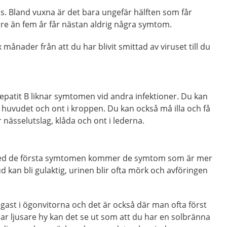
ls. Bland vuxna är det bara ungefär hälften som får
e än fem år får nästan aldrig några symtom.
 månader från att du har blivit smittad av viruset till du
patit B liknar symtomen vid andra infektioner. Du kan
nt i huvudet och ont i kroppen. Du kan också må illa och få
r nässelutslag, klåda och ont i lederna.
 med de första symtomen kommer de symtom som är mer
ud kan bli gulaktig, urinen blir ofta mörk och avföringen
igast i ögonvitorna och det är också där man ofta först
har ljusare hy kan det se ut som att du har en solbränna