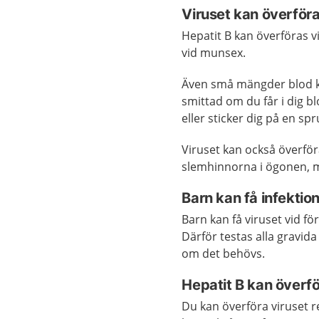
Viruset kan överfö
Hepatit B kan överföras 
vid munsex.
Även små mängder blod ka
smittad om du får i dig b
eller sticker dig på en 
Viruset kan också överför
slemhinnorna i ögonen, 
Barn kan få infektio
Barn kan få viruset vid f
Därför testas alla gravid
om det behövs.
Hepatit B kan överfö
Du kan överföra viruset 