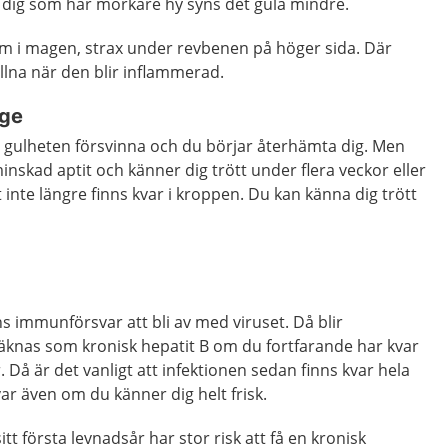
dig som har mörkare hy syns det gula mindre.
m i magen, strax under revbenen på höger sida. Där
ullna när den blir inflammerad.
nge
r gulheten försvinna och du börjar återhämta dig. Men
minskad aptit och känner dig trött under flera veckor eller
 inte längre finns kvar i kroppen. Du kan känna dig trött
ns immunförsvar att bli av med viruset. Då blir
räknas som kronisk hepatit B om du fortfarande har kvar
 Då är det vanligt att infektionen sedan finns kvar hela
kvar även om du känner dig helt frisk.
t första levnadsår har stor risk att få en kronisk