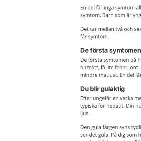
En del får inga symtom al
symtom. Barn som är yngr
Det tar mellan två och sex
får symtom.
De första symtomen
De första symtomen på he
bli trött, få lite feber, o
mindre matlust. En del få
Du blir gulaktig
Efter ungefär en vecka
typiska för hepatit. Din h
ljus.
Den gula färgen syns tydl
ser det gula. På dig som 