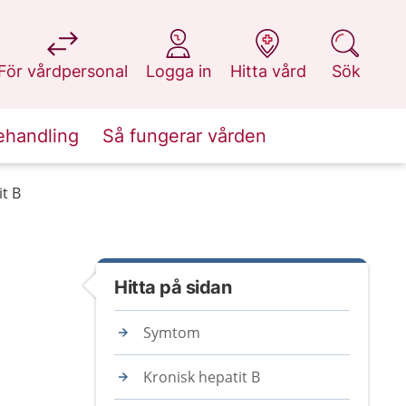
på 1177.se
på 1177.se
på 1177.se
på 1177.se
För vårdpersonal
Logga in
Hitta vård
Sök
ehandling
Så fungerar vården
t B
Hitta på sidan
Symtom
Kronisk hepatit B