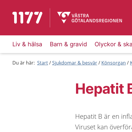
Till startsidan för 1177
Liv & hälsa
Barn & gravid
Olyckor & sk
Du är här:
Start
Sjukdomar & besvär
Könsorgan
Hepatit 
Hepatit B är en inf
Viruset kan överfö