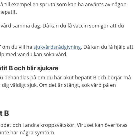
på till exempel en spruta som kan ha använts av någon
epatit.
er vård samma dag. Då kan du få vaccin som gör att du
.
 om du vill ha
sjukvårdsrådgivning
. Då kan du få hjälp att
lp med var du kan söka vård.
it B och blir sjukare
u behandlas på om du har akut hepatit B och börjar må
ig väldigt sjuk. Om det är stängt, sök vård på en
t B
 blodet och i andra kroppsvätskor. Viruset kan överföras
 inte har några symtom.