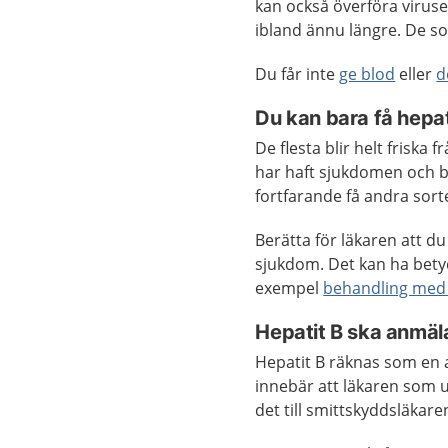
kan också överföra viruset
ibland ännu längre. De som
Du får inte
ge blod
eller
d
Du kan bara få hepat
De flesta blir helt friska 
har haft sjukdomen och bl
fortfarande få andra sor
Berätta för läkaren att d
sjukdom. Det kan ha betyde
exempel
behandling med 
Hepatit B ska anmäl
Hepatit B räknas som en 
innebär att läkaren som
det till smittskyddsläkaren